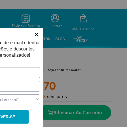
Envie sua Receita
Entrar
SAÚDE SEXUAL
NUTRITION
BLOG
o de e-mail e tenha
ções e descontos
personalizados!
Seja o primeiro a avaliar
R$
105
,
70
Em até
3
x
R$
35
,
23
sem juros
－
＋
Adicionar Ao Carrinho
EVER-SE