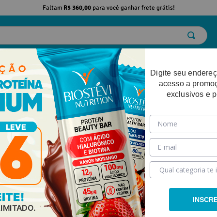
Faltam
R$ 360,00
para você ganhar frete grátis!
ELO
EMAGRECIMENTO
DESEMPENHO FÍSICO
BELEZA
SAÚDE
Digite seu endereç
acesso a promo
exclusivos e 
puma de Barbear e Gel Pós Barba)
INSCR