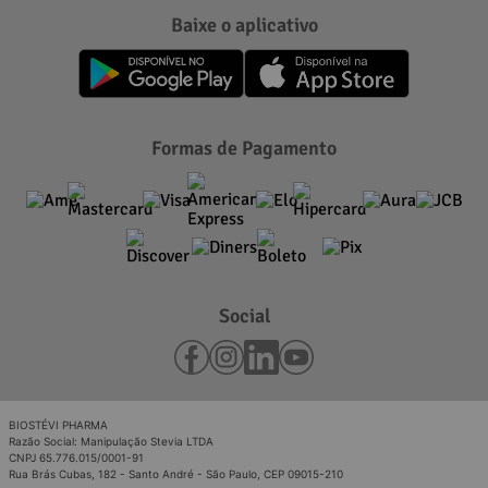
Baixe o aplicativo
Formas de Pagamento
Social
BIOSTÉVI PHARMA
Razão Social: Manipulação Stevia LTDA
CNPJ 65.776.015/0001-91
Rua Brás Cubas, 182 - Santo André - São Paulo, CEP 09015-210