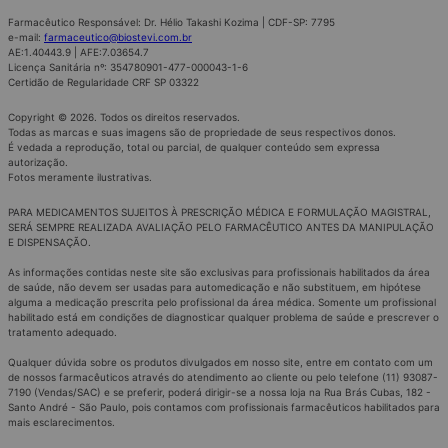
Farmacêutico Responsável: Dr. Hélio Takashi Kozima | CDF-SP: 7795
e-mail:
farmaceutico@biostevi.com.br
AE:1.40443.9 | AFE:7.03654.7
Licença Sanitária nº: 354780901-477-000043-1-6
Certidão de Regularidade CRF SP 03322
Copyright © 2026. Todos os direitos reservados.
Todas as marcas e suas imagens são de propriedade de seus respectivos donos.
É vedada a reprodução, total ou parcial, de qualquer conteúdo sem expressa
autorização.
Fotos meramente ilustrativas.
PARA MEDICAMENTOS SUJEITOS À PRESCRIÇÃO MÉDICA E FORMULAÇÃO MAGISTRAL,
SERÁ SEMPRE REALIZADA AVALIAÇÃO PELO FARMACÊUTICO ANTES DA MANIPULAÇÃO
E DISPENSAÇÃO.
As informações contidas neste site são exclusivas para profissionais habilitados da área
de saúde, não devem ser usadas para automedicação e não substituem, em hipótese
alguma a medicação prescrita pelo profissional da área médica. Somente um profissional
habilitado está em condições de diagnosticar qualquer problema de saúde e prescrever o
tratamento adequado.
Qualquer dúvida sobre os produtos divulgados em nosso site, entre em contato com um
de nossos farmacêuticos através do atendimento ao cliente ou pelo telefone (11) 93087-
7190 (Vendas/SAC) e se preferir, poderá dirigir-se a nossa loja na Rua Brás Cubas, 182 -
Santo André - São Paulo, pois contamos com profissionais farmacêuticos habilitados para
mais esclarecimentos.