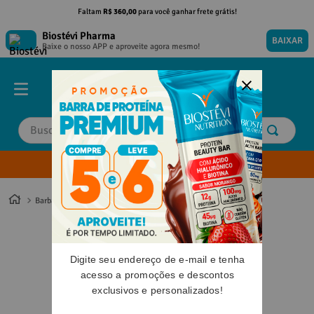
Faltam
R$ 360,00
para você ganhar frete grátis!
Biostévi Pharma
BAIXAR
Baixe o nosso APP e aproveite agora mesmo!
Buscar
Envie sua Receita
TERMOS MAIS BUSCADOS
TERMOS MAIS BUSCADOS
1
º
1
º
magnesio
magnesio
Barba e Cabelo
2
º
2
º
omega 3
omega 3
3
º
3
º
tadalafila
tadalafila
Digite seu endereço de e-mail e tenha
4
º
4
º
vitamina d
vitamina d
acesso a promoções e descontos
5
º
5
º
minoxidil
minoxidil
exclusivos e personalizados!
6
º
6
º
nac
nac