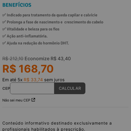
BENEFÍCIOS
✅ 
Indicado para tratamento da queda capilar e calvície
✅ 
Prolonga a fase de nascimento e  crescimento do cabelo
✅ 
Vitalidade e beleza para os fios
✅ 
Ação anti-inflamatória.
✅ 
Ajuda na redução do hormônio DHT.
R$
212
,
10
Economize
R$
43
,
40
R$
168
,
70
Em até
5
x
R$
33
,
74
sem juros
CEP
Não sei meu CEP
Conteúdo informativo destinado exclusivamente a
profissionais habilitados à prescrição.