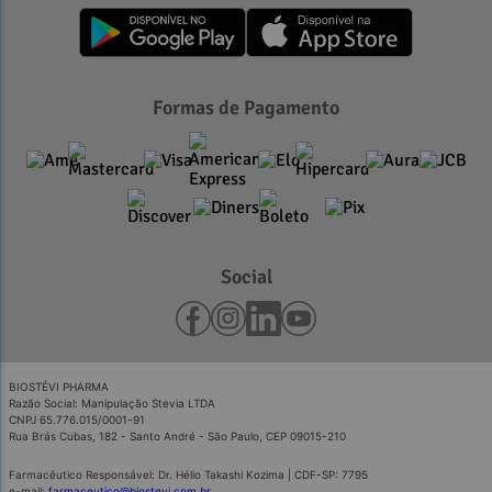
Formas de Pagamento
Social
BIOSTÉVI PHARMA
Razão Social: Manipulação Stevia LTDA
CNPJ 65.776.015/0001-91
Rua Brás Cubas, 182 - Santo André - São Paulo, CEP 09015-210
Farmacêutico Responsável: Dr. Hélio Takashi Kozima | CDF-SP: 7795
e-mail:
farmaceutico@biostevi.com.br