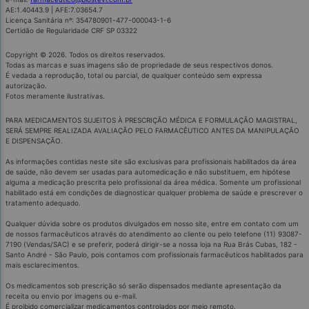
AE:1.40443.9 | AFE:7.03654.7
Licença Sanitária nº: 354780901-477-000043-1-6
Certidão de Regularidade CRF SP 03322
Copyright © 2026. Todos os direitos reservados.
Todas as marcas e suas imagens são de propriedade de seus respectivos donos.
É vedada a reprodução, total ou parcial, de qualquer conteúdo sem expressa
autorização.
Fotos meramente ilustrativas.
PARA MEDICAMENTOS SUJEITOS À PRESCRIÇÃO MÉDICA E FORMULAÇÃO MAGISTRAL,
SERÁ SEMPRE REALIZADA AVALIAÇÃO PELO FARMACÊUTICO ANTES DA MANIPULAÇÃO
E DISPENSAÇÃO.
As informações contidas neste site são exclusivas para profissionais habilitados da área
de saúde, não devem ser usadas para automedicação e não substituem, em hipótese
alguma a medicação prescrita pelo profissional da área médica. Somente um profissional
habilitado está em condições de diagnosticar qualquer problema de saúde e prescrever o
tratamento adequado.
Qualquer dúvida sobre os produtos divulgados em nosso site, entre em contato com um
de nossos farmacêuticos através do atendimento ao cliente ou pelo telefone (11) 93087-
7190 (Vendas/SAC) e se preferir, poderá dirigir-se a nossa loja na Rua Brás Cubas, 182 -
Santo André - São Paulo, pois contamos com profissionais farmacêuticos habilitados para
mais esclarecimentos.
Os medicamentos sob prescrição só serão dispensados mediante apresentação da
receita ou envio por imagens ou e-mail.
É proibido comercializar medicamentos controlados por meio remoto.