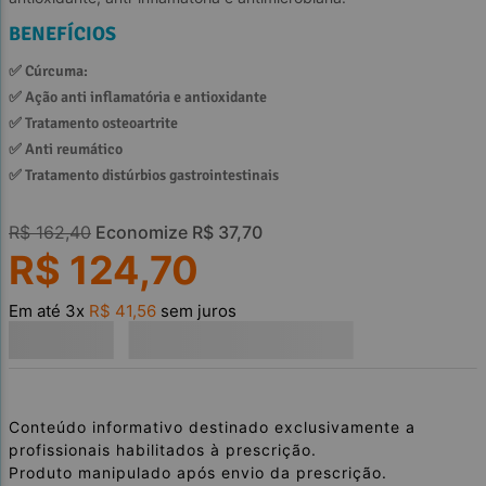
BENEFÍCIOS
✅ 
Cúrcuma:
✅ 
Ação anti inflamatória e antioxidante
✅ 
Tratamento osteoartrite
✅ 
Anti reumático
✅ 
Tratamento distúrbios gastrointestinais
R$
162
,
40
Economize
R$
37
,
70
R$
124
,
70
Em até
3
x
R$
41
,
56
sem juros
Conteúdo informativo destinado exclusivamente a
profissionais habilitados à prescrição.
Produto manipulado após envio da prescrição.