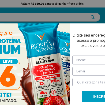
Faltam
R$ 360,00
para você ganhar frete grátis!
ELO
EMAGRECIMENTO
DESEMPENHO FÍSICO
BELEZA
SAÚDE
Digite seu endereç
acesso a promo
exclusivos e 
INSCR