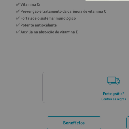
✅ 
Vitamina C:
10
º
creatina
✅ 
Prevenção e tratamento da carência de vitamina C
✅ 
Fortalece o sistema imunológico
✅ 
Potente antioxidante
✅ 
Auxilia na absorção de vitamina E
Frete grátis*
Confira as regras
Benefícios