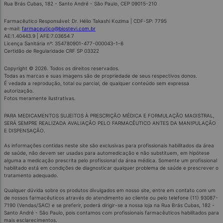
Rua Brás Cubas, 182 - Santo André - São Paulo, CEP 09015-210
Farmacêutico Responsável: Dr. Hélio Takashi Kozima | CDF-SP: 7795
e-mail:
farmaceutico@biostevi.com.br
AE:1.40443.9 | AFE:7.03654.7
Licença Sanitária nº: 354780901-477-000043-1-6
Certidão de Regularidade CRF SP 03322
Copyright © 2026. Todos os direitos reservados.
Todas as marcas e suas imagens são de propriedade de seus respectivos donos.
É vedada a reprodução, total ou parcial, de qualquer conteúdo sem expressa
autorização.
Fotos meramente ilustrativas.
PARA MEDICAMENTOS SUJEITOS À PRESCRIÇÃO MÉDICA E FORMULAÇÃO MAGISTRAL,
SERÁ SEMPRE REALIZADA AVALIAÇÃO PELO FARMACÊUTICO ANTES DA MANIPULAÇÃO
E DISPENSAÇÃO.
As informações contidas neste site são exclusivas para profissionais habilitados da área
de saúde, não devem ser usadas para automedicação e não substituem, em hipótese
alguma a medicação prescrita pelo profissional da área médica. Somente um profissional
habilitado está em condições de diagnosticar qualquer problema de saúde e prescrever o
tratamento adequado.
Qualquer dúvida sobre os produtos divulgados em nosso site, entre em contato com um
de nossos farmacêuticos através do atendimento ao cliente ou pelo telefone (11) 93087-
7190 (Vendas/SAC) e se preferir, poderá dirigir-se a nossa loja na Rua Brás Cubas, 182 -
Santo André - São Paulo, pois contamos com profissionais farmacêuticos habilitados para
mais esclarecimentos.