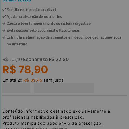
✅ 
Facilita na digestão saudável
✅ 
Ajuda na absorção de nutrientes
✅ 
Causa o bom funcionamento do sistema digestivo
✅ 
Evita desconforto abdominal e flatulências
✅ 
Estimula a eliminação de alimentos em decomposição, acumulados 
no intestino
R$
101
,
10
Economize
R$
22
,
20
R$
78
,
90
Em até
2
x
R$
39
,
45
sem juros
Conteúdo informativo destinado exclusivamente a
profissionais habilitados à prescrição.
Produto manipulado após envio da prescrição.