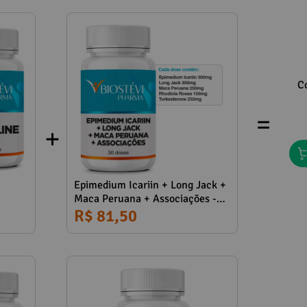
C
=
Epimedium Icariin + Long Jack +
Maca Peruana + Associações -
30 Doses | (Bio Testo Turbo)
R$ 81,50