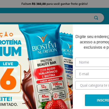
Faltam
R$ 360,00
para você ganhar frete grátis!
ELO
EMAGRECIMENTO
DESEMPENHO FÍSICO
BELEZA
SAÚDE
Digite seu endereç
acesso a promo
exclusivos e 
INSCR