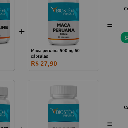
C
=
Maca peruana 500mg 60
cápsulas
R$ 27,90
C
=