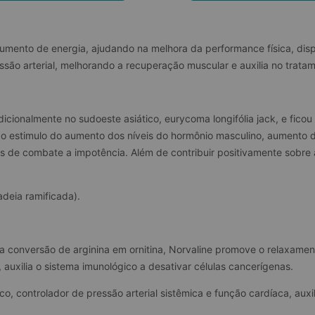
umento de energia, ajudando na melhora da performance física, disp
ssão arterial, melhorando a recuperação muscular e auxilia no trata
dicionalmente no sudoeste asiático, eurycoma longifólia jack, e fi
 o estimulo do aumento dos níveis do hormônio masculino, aumento da
s de combate a impotência. Além de contribuir positivamente sobre
deia ramificada).
a conversão de arginina em ornitina, Norvaline promove o relaxamen
auxilia o sistema imunológico a desativar células cancerígenas.
o, controlador de pressão arterial sistêmica e função cardíaca, auxil