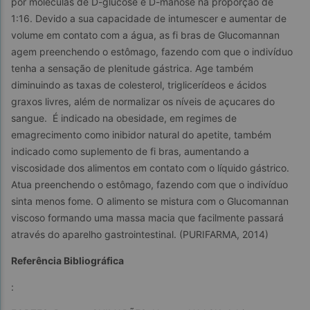
por moléculas de D-glucose e D-manose na proporção de 
1:16. Devido a sua capacidade de intumescer e aumentar de 
volume em contato com a água, as fi bras de Glucomannan 
agem preenchendo o estômago, fazendo com que o indivíduo 
tenha a sensação de plenitude gástrica. Age também 
diminuindo as taxas de colesterol, triglicerídeos e ácidos 
graxos livres, além de normalizar os níveis de açucares do 
sangue.  É indicado na obesidade, em regimes de 
emagrecimento como inibidor natural do apetite, também 
indicado como suplemento de fi bras, aumentando a 
viscosidade dos alimentos em contato com o líquido gástrico. 
Atua preenchendo o estômago, fazendo com que o indivíduo 
sinta menos fome. O alimento se mistura com o Glucomannan 
viscoso formando uma massa macia que facilmente passará 
através do aparelho gastrointestinal. (PURIFARMA, 2014)
Referência Bibliográfica
: