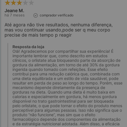
Jeane M.
há 7 meses
comprador verificado
Até agora não tive resultados, nenhuma diferença,
mas vou continuar usando,pode ser q meu corpo
precise de mais tempo p reagir
Resposta da loja
Olá! Agradecemos por compartilhar sua experiência! É
importante lembrar que, como descrito em estudos
clínicos, o orlistate atua bloqueando parte da absorção de
gordura da alimentação, em torno de até 30% da gordura
ingerida quando tomado com refeições. Esse efeito
contribui para uma redução calórica que, combinada com
uma dieta equilibrada e um estilo de vida saudável, pode
resultar em perda de peso ao longo do tempo. Porém, esse
mecanismo depende diretamente da presença de
gorduras na dieta. Quando uma dieta é muito baixa em
calorias e especialmente em gordura, há menos gordura
disponível no trato gastrointestinal para ser bloqueada
pelo orlistate, o que pode tornar o efeito do produto menos
perceptível para algumas pessoas. Isso não significa que o
produto “não funcione”, mas sim que o efeito
farmacológico depende dos componentes da alimentação
e da estratégia nutricional adotada. Além disso, a eficácia