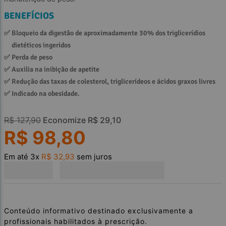
BENEFÍCIOS
✅ 
Bloqueio da digestão de aproximadamente 30% dos triglicerídios 
dietéticos ingeridos
✅ 
Perda de peso
✅ 
Auxilia na inibição de apetite
✅ 
Redução das taxas de colesterol, triglicerídeos e ácidos graxos livres
✅ 
Indicado na obesidade.
R$
127
,
90
Economize
R$
29
,
10
R$
98
,
80
Em até
3
x
R$
32
,
93
sem juros
Conteúdo informativo destinado exclusivamente a
profissionais habilitados à prescrição.