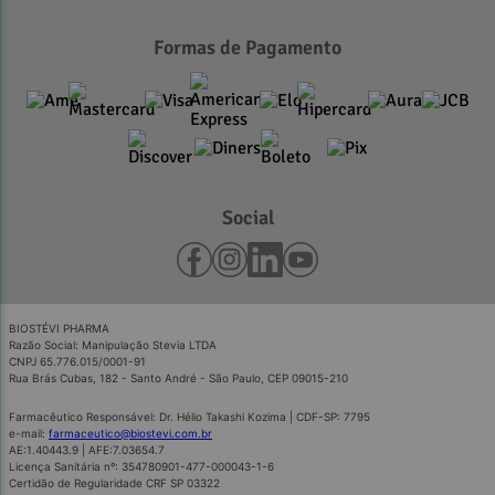
Formas de Pagamento
Social
BIOSTÉVI PHARMA
Razão Social: Manipulação Stevia LTDA
CNPJ 65.776.015/0001-91
Rua Brás Cubas, 182 - Santo André - São Paulo, CEP 09015-210
Farmacêutico Responsável: Dr. Hélio Takashi Kozima | CDF-SP: 7795
e-mail:
farmaceutico@biostevi.com.br
AE:1.40443.9 | AFE:7.03654.7
Licença Sanitária nº: 354780901-477-000043-1-6
Certidão de Regularidade CRF SP 03322