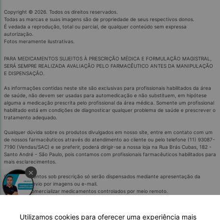
Copyright © 2026. Todos os direitos reservados.
Todas as marcas e suas imagens são de propriedade de seus respectivos donos.
É vedada a reprodução, total ou parcial, de qualquer conteúdo sem expressa
autorização.
Fotos meramente ilustrativas.
PARA MEDICAMENTOS SUJEITOS À PRESCRIÇÃO MÉDICA E FORMULAÇÃO MAGISTRAL,
SERÁ SEMPRE REALIZADA AVALIAÇÃO PELO FARMACÊUTICO ANTES DA MANIPULAÇÃO
E DISPENSAÇÃO.
As informações contidas neste site são exclusivas para profissionais habilitados da área
de saúde, não devem ser usadas para automedicação e não substituem, em hipótese
alguma a medicação prescrita pelo profissional da área médica. Somente um profissional
habilitado está em condições de diagnosticar qualquer problema de saúde e prescrever o
tratamento adequado.
Qualquer dúvida sobre os produtos divulgados em nosso site, entre em contato com um
de nossos farmacêuticos através do atendimento ao cliente ou pelo telefone (11) 93087-
7190 (Vendas/SAC) e se preferir, poderá dirigir-se a nossa loja na Rua Brás Cubas, 182 -
Santo André - São Paulo, pois contamos com profissionais farmacêuticos habilitados para
mais esclarecimentos.
×
Os medicamentos sob prescrição só serão dispensados mediante apresentação da
receita ou envio por imagens ou e-mail.
É proibido comercializar medicamentos controlados por meio remoto.
Medicamentos podem causar efeitos indesejados.
Evite a automedicação: informe-se com o médico ou farmacêutico.
'SE PERSISTIREM OS SINTOMAS, O MÉDICO OU FARMACÊCUTICO DEVERÁ SER
Utilizamos cookies para oferecer uma experiência mais