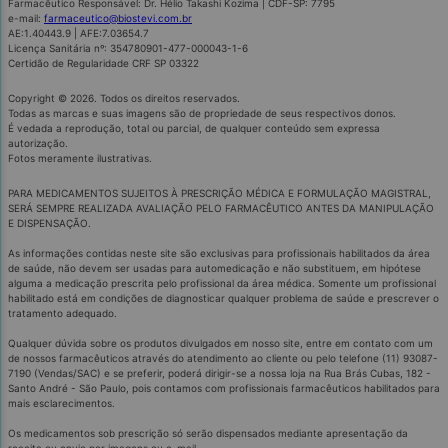
Farmacêutico Responsável: Dr. Hélio Takashi Kozima | CDF-SP: 7795
e-mail:
farmaceutico@biostevi.com.br
AE:1.40443.9 | AFE:7.03654.7
Licença Sanitária nº: 354780901-477-000043-1-6
Certidão de Regularidade CRF SP 03322
Copyright © 2026. Todos os direitos reservados.
Todas as marcas e suas imagens são de propriedade de seus respectivos donos.
É vedada a reprodução, total ou parcial, de qualquer conteúdo sem expressa
autorização.
Fotos meramente ilustrativas.
PARA MEDICAMENTOS SUJEITOS À PRESCRIÇÃO MÉDICA E FORMULAÇÃO MAGISTRAL,
SERÁ SEMPRE REALIZADA AVALIAÇÃO PELO FARMACÊUTICO ANTES DA MANIPULAÇÃO
E DISPENSAÇÃO.
As informações contidas neste site são exclusivas para profissionais habilitados da área
de saúde, não devem ser usadas para automedicação e não substituem, em hipótese
alguma a medicação prescrita pelo profissional da área médica. Somente um profissional
habilitado está em condições de diagnosticar qualquer problema de saúde e prescrever o
tratamento adequado.
Qualquer dúvida sobre os produtos divulgados em nosso site, entre em contato com um
de nossos farmacêuticos através do atendimento ao cliente ou pelo telefone (11) 93087-
7190 (Vendas/SAC) e se preferir, poderá dirigir-se a nossa loja na Rua Brás Cubas, 182 -
Santo André - São Paulo, pois contamos com profissionais farmacêuticos habilitados para
mais esclarecimentos.
Os medicamentos sob prescrição só serão dispensados mediante apresentação da