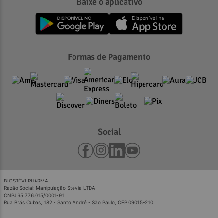
Baixe o aplicativo
Formas de Pagamento
Social
BIOSTÉVI PHARMA
Razão Social: Manipulação Stevia LTDA
CNPJ 65.776.015/0001-91
Rua Brás Cubas, 182 - Santo André - São Paulo, CEP 09015-210