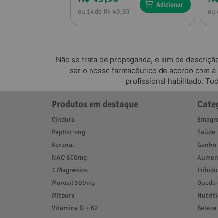
Adicionar
Adicionar
1
ou 1x de R$ 49,90
ou 
Não se trata de propaganda, e sim de descriçã
ser o nosso farmacêutico de acordo com a
profissional habilitado. T
Produtos em destaque
Cate
Cindura
Emagre
Peptistrong
Saúde
Keranat
Ganho 
NAC 600mg
Aument
7 Magnésios
Inibido
Morosil 500mg
Queda 
Mitburn
Nutrit
Vitamina D + K2
Beleza