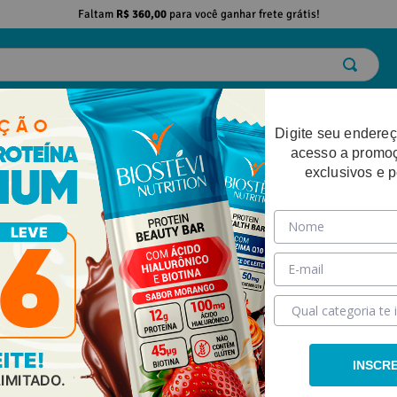
Faltam
R$ 360,00
para você ganhar frete grátis!
ELO
EMAGRECIMENTO
DESEMPENHO FÍSICO
BELEZA
SAÚDE
Digite seu endereç
acesso a promo
exclusivos e 
turno Premium 30g
INSCR