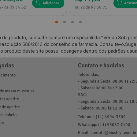
Adicionar
Adicio
4x de R$ 34,62
ou 2x de R$ 38,75
o do produto, consulte sempre um especialista.*Venda Sob presc
 resolução 586/2013 do conselho de farmácia. Consulte-o.Suges
odo produto deste site possui dosagens dentro dos padrões usua
gorias
Contato e horários
Televendas:
cimento
- Segunda a Sexta: 08:00 às 22:
- Sábado: 08:00 às 17:00
de massa muscular
SAC:
ar apetite
- Segunda a Sexta: 09:00 às 18:
r de apetite
- Sábado: 09:00 às 12:00
de cabelo
Telefone: (11) 4994-3399
ion
Whatsapp: (11) 93087-7190
Email: contato@biostevi.com.br