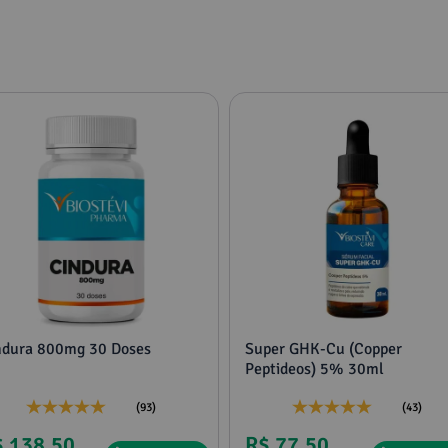
ndura 800mg 30 Doses
Super GHK-Cu (Copper
Peptideos) 5% 30ml
(93)
(43)
$ 138,50
R$ 77,50