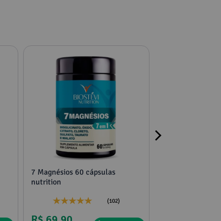
7 Magnésios 60 cápsulas
2 potes mucuna,
nutrition
tribulus e feno g
(102)
R$ 69,90
R$ 136,75