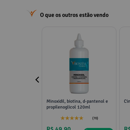
O que os outros estão vendo
 60 cápsulas
Minoxidil, biotina, d-pantenol e
Ci
pilar saudável
propilenoglicol 120ml
tênticidade
(25)
(70)
R$ 49,90
R