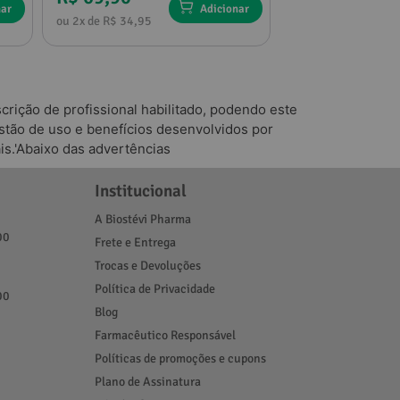
nar
Adicionar
ou 2x de R$ 34,95
ou 4x de R$ 34,18
rição de profissional habilitado, podendo este
tão de uso e benefícios desenvolvidos por
is.'Abaixo das advertências
Institucional
A Biostévi Pharma
00
Frete e Entrega
Trocas e Devoluções
Política de Privacidade
00
Blog
Farmacêutico Responsável
Políticas de promoções e cupons
Plano de Assinatura