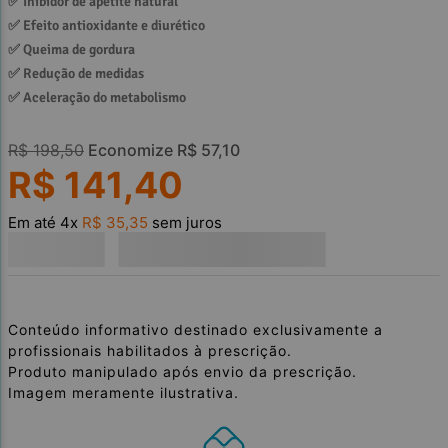
✅ 
Inibidor de apetite natural
✅ 
Efeito antioxidante e diurético
✅ 
Queima de gordura
✅ 
Redução de medidas
✅ 
Aceleração do metabolismo
R$
198
,
50
Economize
R$
57
,
10
R$
141
,
40
Em até
4
x
R$
35
,
35
sem juros
Conteúdo informativo destinado exclusivamente a
profissionais habilitados à prescrição.
Produto manipulado após envio da prescrição.
Imagem meramente ilustrativa.