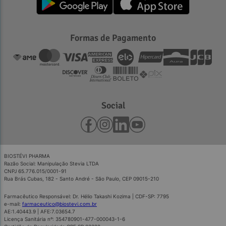
Formas de Pagamento
Social
BIOSTÉVI PHARMA
Razão Social: Manipulação Stevia LTDA
CNPJ 65.776.015/0001-91
Rua Brás Cubas, 182 - Santo André - São Paulo, CEP 09015-210
Farmacêutico Responsável: Dr. Hélio Takashi Kozima | CDF-SP: 7795
e-mail:
farmaceutico@biostevi.com.br
AE:1.40443.9 | AFE:7.03654.7
Licença Sanitária nº: 354780901-477-000043-1-6