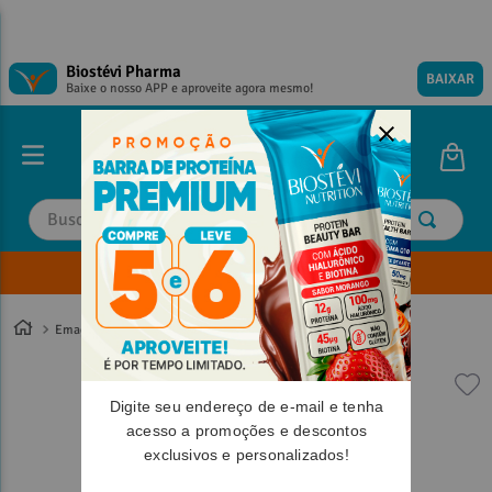
Biostévi Pharma
BAIXAR
Baixe o nosso APP e aproveite agora mesmo!
Buscar
Envie sua Receita
TERMOS MAIS BUSCADOS
TERMOS MAIS BUSCADOS
1
º
1
º
magnesio
magnesio
Emagrecimento
2
º
2
º
omega 3
omega 3
3
º
3
º
tadalafila
tadalafila
Digite seu endereço de e-mail e tenha
4
º
4
º
vitamina d
vitamina d
acesso a promoções e descontos
exclusivos e personalizados!
5
º
5
º
minoxidil
minoxidil