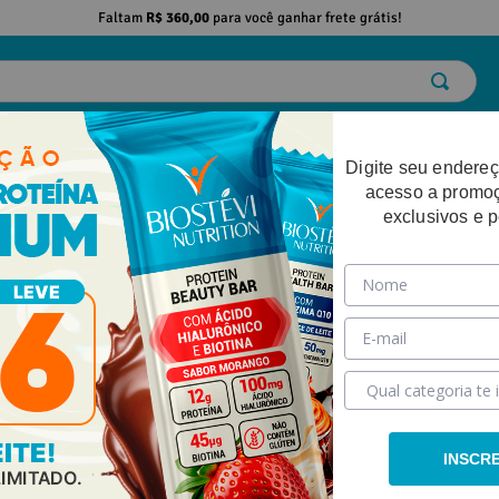
Faltam
R$ 360,00
para você ganhar frete grátis!
ELO
EMAGRECIMENTO
DESEMPENHO FÍSICO
BELEZA
SAÚDE
Digite seu endereç
acesso a promo
exclusivos e 
o para Auxiliar a Produção Natural da Testosterona + Associações 120 Cápsulas
INSCR