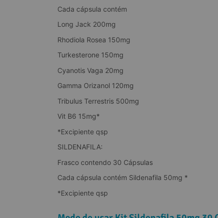
Cada cápsula contém
Long Jack 200mg
Rhodiola Rosea 150mg
Turkesterone 150mg
Cyanotis Vaga 20mg
Gamma Orizanol 120mg
Tribulus Terrestris 500mg
Vit B6 15mg*
*Excipiente qsp
SILDENAFILA:
Frasco contendo 30 Cápsulas
Cada cápsula contém Sildenafila 50mg *
*Excipiente qsp
Modo de usar Kit Sildenafila 50mg 30 