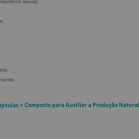
impotência sexual);
r;
ada;
cientes;
psulas + Composto para Auxiliar a Produção Natural