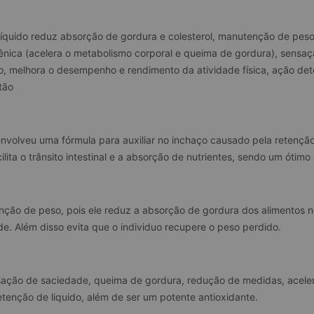
íquido reduz absorção de gordura e colesterol, manutenção de peso
ica (acelera o metabolismo corporal e queima de gordura), sensaçã
, melhora o desempenho e rendimento da atividade física, ação detox
stão
envolveu uma fórmula para auxiliar no inchaço causado pela retenção 
lita o trânsito intestinal e a absorção de nutrientes, sendo um ótim
ão de peso, pois ele reduz a absorção de gordura dos alimentos no
. Além disso evita que o individuo recupere o peso perdido.
ção de saciedade, queima de gordura, redução de medidas, acelera
retenção de liquido, além de ser um potente antioxidante.