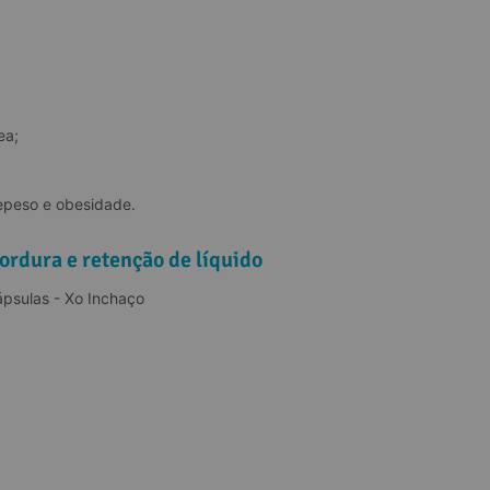
ea;
epeso e obesidade.
rdura e retenção de líquido
psulas - Xo Inchaço