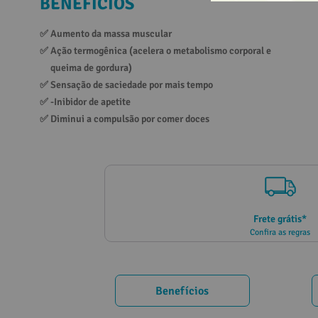
BENEFÍCIOS
10
º
vitamina
✅ 
Aumento da massa muscular
✅ 
Ação termogênica (acelera o metabolismo corporal e 
queima de gordura)
✅ 
Sensação de saciedade por mais tempo
✅ 
-Inibidor de apetite
✅ 
Diminui a compulsão por comer doces
Frete grátis*
Confira as regras
Benefícios