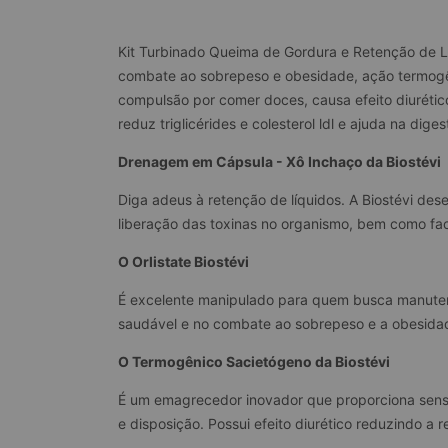
Kit Turbinado Queima de Gordura e Retenção de L
combate ao sobrepeso e obesidade, ação termogên
compulsão por comer doces, causa efeito diurético
reduz triglicérides e colesterol ldl e ajuda na dige
Drenagem em Cápsula - Xô Inchaço da Biostévi
Diga adeus à retenção de líquidos. A Biostévi des
liberação das toxinas no organismo, bem como faci
O Orlistate Biostévi
É excelente manipulado para quem busca manutenç
saudável e no combate ao sobrepeso e a obesidade
O Termogênico Sacietógeno da Biostévi
É um emagrecedor inovador que proporciona sensa
e disposição. Possui efeito diurético reduzindo a 