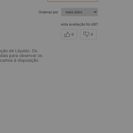
Ordenar por
esta avaliação foi útil?
0
0
nção de Líquido. Os
 dias para observar os
Ficamos à disposição