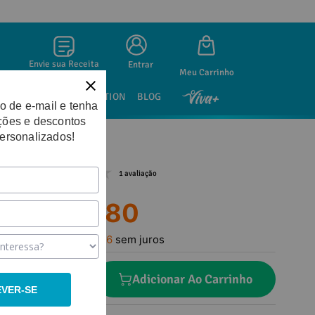
Envie sua Receita
Entrar
SAÚDE SEXUAL
NUTRITION
BLOG
o de e-mail e tenha
ções e descontos
personalizados!
1 avaliação
R$
178
,
80
Em até
5
x
R$
35
,
76
sem juros
－
＋
Adicionar Ao Carrinho
EVER-SE