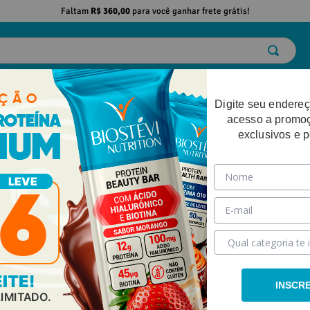
Faltam
R$ 360,00
para você ganhar frete grátis!
ELO
EMAGRECIMENTO
DESEMPENHO FÍSICO
BELEZA
SAÚDE
Digite seu endereç
acesso a promo
exclusivos e 
rdura e retenção de líquido
INSCR