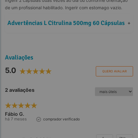
Ingerir 2 cápsulas duas vezes ao dia ou conforme orientação 
de um profissional habilitado. Ingerir com estomago vazio.
Advertências L Citrulina 500mg 60 Cápsulas
+
Avaliações
5.0
QUERO AVALIAR
2 avaliações
Fábio G.
há 7 meses
comprador verificado