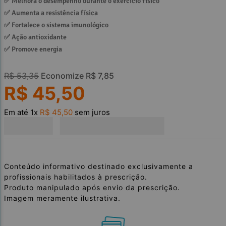
✅ 
Melhora o desempenho durante o exercício físico
✅ 
Aumenta a resistência física
✅ 
Fortalece o sistema imunológico
✅ 
Ação antioxidante
✅ 
Promove energia
R$
53
,
35
Economize
R$
7
,
85
R$
45
,
50
Em até
1
x
R$
45
,
50
sem juros
Conteúdo informativo destinado exclusivamente a
profissionais habilitados à prescrição.
Produto manipulado após envio da prescrição.
Imagem meramente ilustrativa.