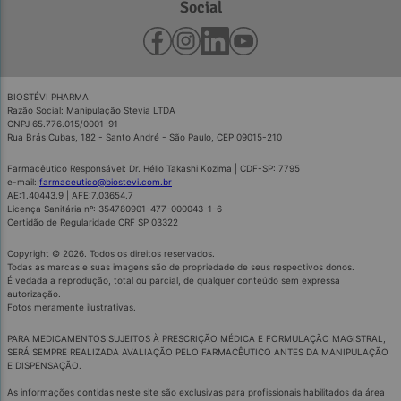
Social
BIOSTÉVI PHARMA
Razão Social: Manipulação Stevia LTDA
CNPJ 65.776.015/0001-91
Rua Brás Cubas, 182 - Santo André - São Paulo, CEP 09015-210
Farmacêutico Responsável: Dr. Hélio Takashi Kozima | CDF-SP: 7795
e-mail:
farmaceutico@biostevi.com.br
AE:1.40443.9 | AFE:7.03654.7
Licença Sanitária nº: 354780901-477-000043-1-6
Certidão de Regularidade CRF SP 03322
Copyright © 2026. Todos os direitos reservados.
Todas as marcas e suas imagens são de propriedade de seus respectivos donos.
É vedada a reprodução, total ou parcial, de qualquer conteúdo sem expressa
autorização.
Fotos meramente ilustrativas.
PARA MEDICAMENTOS SUJEITOS À PRESCRIÇÃO MÉDICA E FORMULAÇÃO MAGISTRAL,
SERÁ SEMPRE REALIZADA AVALIAÇÃO PELO FARMACÊUTICO ANTES DA MANIPULAÇÃO
E DISPENSAÇÃO.
As informações contidas neste site são exclusivas para profissionais habilitados da área