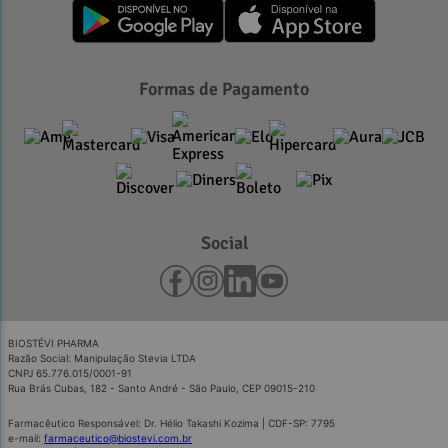
Formas de Pagamento
Social
BIOSTÉVI PHARMA
Razão Social: Manipulação Stevia LTDA
CNPJ 65.776.015/0001-91
Rua Brás Cubas, 182 - Santo André - São Paulo, CEP 09015-210
Farmacêutico Responsável: Dr. Hélio Takashi Kozima | CDF-SP: 7795
e-mail:
farmaceutico@biostevi.com.br