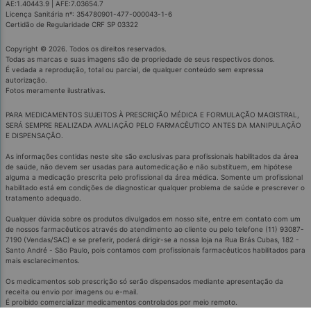
AE:1.40443.9 | AFE:7.03654.7
Licença Sanitária nº: 354780901-477-000043-1-6
Certidão de Regularidade CRF SP 03322
Copyright © 2026. Todos os direitos reservados.
Todas as marcas e suas imagens são de propriedade de seus respectivos donos.
É vedada a reprodução, total ou parcial, de qualquer conteúdo sem expressa
autorização.
Fotos meramente ilustrativas.
PARA MEDICAMENTOS SUJEITOS À PRESCRIÇÃO MÉDICA E FORMULAÇÃO MAGISTRAL,
SERÁ SEMPRE REALIZADA AVALIAÇÃO PELO FARMACÊUTICO ANTES DA MANIPULAÇÃO
E DISPENSAÇÃO.
As informações contidas neste site são exclusivas para profissionais habilitados da área
de saúde, não devem ser usadas para automedicação e não substituem, em hipótese
alguma a medicação prescrita pelo profissional da área médica. Somente um profissional
habilitado está em condições de diagnosticar qualquer problema de saúde e prescrever o
tratamento adequado.
Qualquer dúvida sobre os produtos divulgados em nosso site, entre em contato com um
de nossos farmacêuticos através do atendimento ao cliente ou pelo telefone (11) 93087-
7190 (Vendas/SAC) e se preferir, poderá dirigir-se a nossa loja na Rua Brás Cubas, 182 -
Santo André - São Paulo, pois contamos com profissionais farmacêuticos habilitados para
mais esclarecimentos.
Os medicamentos sob prescrição só serão dispensados mediante apresentação da
receita ou envio por imagens ou e-mail.
É proibido comercializar medicamentos controlados por meio remoto.