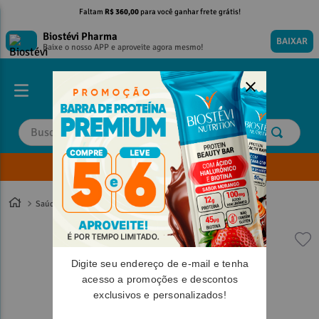
Faltam
R$ 360,00
para você ganhar frete grátis!
Biostévi Pharma
BAIXAR
Baixe o nosso APP e aproveite agora mesmo!
Buscar
Envie sua Receita
TERMOS MAIS BUSCADOS
TERMOS MAIS BUSCADOS
1
º
1
º
magnesio
magnesio
Saúde
Estresse/Ansiedade
2
º
2
º
omega 3
omega 3
3
º
3
º
tadalafila
tadalafila
Digite seu endereço de e-mail e tenha
4
º
4
º
vitamina d
vitamina d
acesso a promoções e descontos
5
º
5
º
minoxidil
minoxidil
exclusivos e personalizados!
6
º
6
º
colageno
colageno