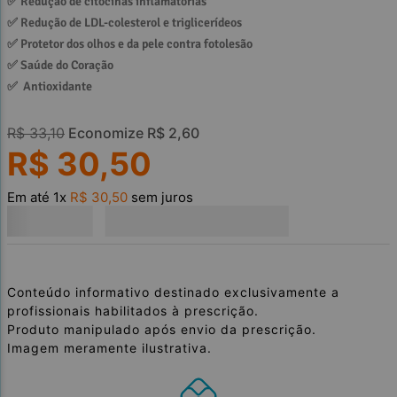
✅ 
Redução de citocinas inflamatórias
✅ 
Redução de LDL-colesterol e triglicerídeos
✅ 
Protetor dos olhos e da pele contra fotolesão
✅ 
Saúde do Coração
✅ 
 Antioxidante
R$
33
,
10
Economize
R$
2
,
60
R$
30
,
50
Em até
1
x
R$
30
,
50
sem juros
Conteúdo informativo destinado exclusivamente a
profissionais habilitados à prescrição.
Produto manipulado após envio da prescrição.
Imagem meramente ilustrativa.