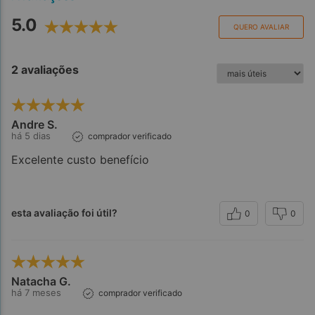
5.0
QUERO AVALIAR
2 avaliações
Andre S.
há 5 dias
comprador verificado
Excelente custo benefício
esta avaliação foi útil?
0
0
Natacha G.
há 7 meses
comprador verificado