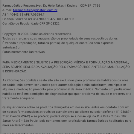
Farmacêutico Responsável: Dr. Hélio Takashi Kozima | CDF-SP: 7795
e-mail:
farmaceutico@biostevi.com.br
AE:1.40443.9 | AFE:7.03654.7
Licença Sanitária nº: 354780901-477-000043-1-6
Certidão de Regularidade CRF SP 03322
Copyright © 2026. Todos os direitos reservados.
Todas as marcas e suas imagens são de propriedade de seus respectivos donos.
É vedada a reprodução, total ou parcial, de qualquer conteúdo sem expressa
autorização.
Fotos meramente ilustrativas.
PARA MEDICAMENTOS SUJEITOS À PRESCRIÇÃO MÉDICA E FORMULAÇÃO MAGISTRAL,
SERÁ SEMPRE REALIZADA AVALIAÇÃO PELO FARMACÊUTICO ANTES DA MANIPULAÇÃO
E DISPENSAÇÃO.
As informações contidas neste site são exclusivas para profissionais habilitados da área
de saúde, não devem ser usadas para automedicação e não substituem, em hipótese
alguma a medicação prescrita pelo profissional da área médica. Somente um profissional
habilitado está em condições de diagnosticar qualquer problema de saúde e prescrever o
tratamento adequado.
Qualquer dúvida sobre os produtos divulgados em nosso site, entre em contato com um
de nossos farmacêuticos através do atendimento ao cliente ou pelo telefone (11) 93087-
7190 (Vendas/SAC) e se preferir, poderá dirigir-se a nossa loja na Rua Brás Cubas, 182 -
Santo André - São Paulo, pois contamos com profissionais farmacêuticos habilitados para
mais esclarecimentos.