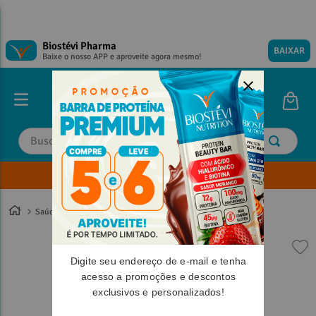
Biostévi Pharma
BAIXAR
Baixe o nosso APP e aproveite agora mesmo!
Buscar
Envie sua Receita
TERMOS MAIS BUSCADOS
TERMOS MAIS BUSCADOS
1
º
1
º
magnesio
magnesio
Saúde
2
º
2
º
omega 3
omega 3
3
º
3
º
tadalafila
tadalafila
Digite seu endereço de e-mail e tenha
4
º
4
º
minoxidil
minoxidil
acesso a promoções e descontos
exclusivos e personalizados!
5
º
5
º
coenzima q10
coenzima q10