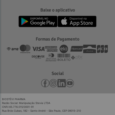
Baixe o aplicativo
Formas de Pagamento
Social
BIOSTÉVI PHARMA
Razão Social: Manipulação Stevia LTDA
CNPJ 65.776.015/0001-91
Rua Brás Cubas, 182 - Santo André - São Paulo, CEP 09015-210