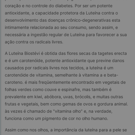
coração e no controle do diabetes. Por ser um potente 
antioxidante, a capacidade protetora da Luteína contra o 
desenvolvimento das doenças crônico-degenerativas esta 
intimamente relacionada ao seu consumo, sendo assim, e 
necessária a ingestão regular de Luteína para favorecer a sua 
ação contra os radicais livres.
A Luteína Biostévi é obtida das flores secas da tagetes erecta 
e é um carotenóide, potente antioxidante que previne danos 
causados por radicais livres nos tecidos, a luteína é um 
carotenóide de vitamina, semelhante à vitamina a e beta-
caroteno. é mais freqüentemente encontrado em vegetais de 
folhas verdes como couve e espinafre, mas também é 
prevalente em kiwi, abóbora, uvas, brócolis, e muitas outras 
frutas e vegetais, bem como gemas de ovos e gordura animal. 
às vezes é chamado de "vitamina olho" e, na verdade, 
funciona como um pigmento de cor no olho humano.
Assim como nos olhos, a importância da luteína para a pele se 