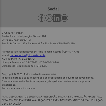
Social
BIOSTÉVI PHARMA
Razão Social: Manipulação Stevia LTDA
CNPJ 65.776.015/0001-91
Rua Brás Cubas, 182 - Santo André - São Paulo, CEP 09015-210
Farmacêutico Responsável: Dr. Hélio Takashi Kozima | CDF-SP: 7795
e-mail:
farmaceutico@biostevi.com.br
AE:1.40443.9 | AFE:7.03654.7
Licença Sanitária nº: 354780901-477-000043-1-6
Certidão de Regularidade CRF SP 03322
Copyright © 2026. Todos os direitos reservados.
Todas as marcas e suas imagens são de propriedade de seus respectivos donos.
É vedada a reprodução, total ou parcial, de qualquer conteúdo sem expressa
autorização.
Fotos meramente ilustrativas.
PARA MEDICAMENTOS SUJEITOS À PRESCRIÇÃO MÉDICA E FORMULAÇÃO MAGISTRAL,
SERÁ SEMPRE REALIZADA AVALIAÇÃO PELO FARMACÊUTICO ANTES DA MANIPULAÇÃO
E DISPENSAÇÃO.