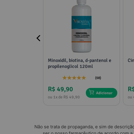
Referências Bibliográficas
cimento
Minoxidil, biotina, d-pantenol e
Ci
propilenoglicol 120ml
(4)
(68)
R$ 49,90
R
Adicionar
Adicionar
0
ou 1x de R$ 49,90
ou 
Não se trata de propaganda, e sim de descriçã
ser o nosso farmacêutico de acordo com a