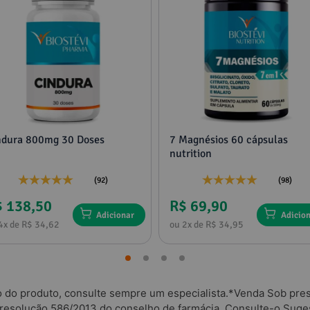
ndura 800mg 30 Doses
7 Magnésios 60 cápsulas
nutrition
(92)
(98)
$ 138,50
R$ 69,90
Adicionar
Adicio
4x de R$ 34,62
ou 2x de R$ 34,95
o do produto, consulte sempre um especialista.*Venda Sob presc
 resolução 586/2013 do conselho de farmácia. Consulte-o.Suges