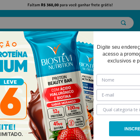
Faltam
R$ 360,00
para você ganhar frete grátis!
ELO
EMAGRECIMENTO
DESEMPENHO FÍSICO
BELEZA
SAÚDE
Digite seu endereç
acesso a promo
exclusivos e 
INSCR