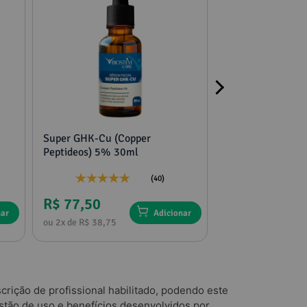
Super GHK-Cu (Copper
2 potes mucuna,
Peptideos) 5% 30ml
tribulus e feno g
(40)
R$ 77,50
R$ 136,75
nar
Adicionar
ou 2x de R$ 38,75
ou 4x de R$ 34,18
rição de profissional habilitado, podendo este
tão de uso e benefícios desenvolvidos por