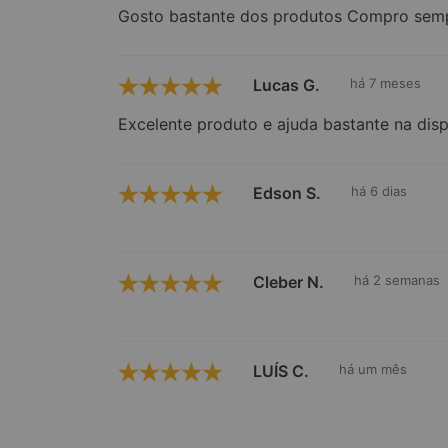
Gosto bastante dos produtos Compro sem
Lucas G.
há 7 meses
Excelente produto e ajuda bastante na disp
Edson S.
há 6 dias
Cleber N.
há 2 semanas
LUÍS C.
há um mês