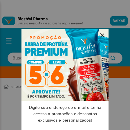
Biostévi Pharma
BAIXAR
Baixe o nosso APP e aproveite agora mesmo!
Buscar
Envie sua Receita
TERMOS MAIS BUSCADOS
TERMOS MAIS BUSCADOS
1
º
1
º
magnesio
magnesio
Beleza
2
º
2
º
omega 3
omega 3
3
º
3
º
tadalafila
tadalafila
Digite seu endereço de e-mail e tenha
4
º
4
º
vitamina d
vitamina d
acesso a promoções e descontos
exclusivos e personalizados!
5
º
5
º
minoxidil
minoxidil