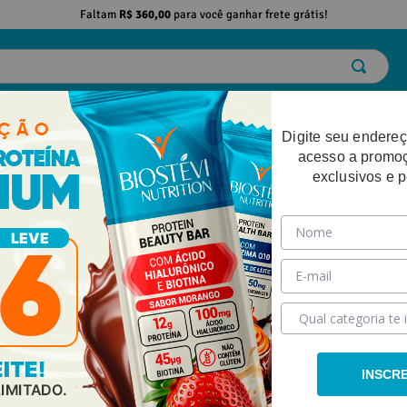
Faltam
R$ 360,00
para você ganhar frete grátis!
ELO
EMAGRECIMENTO
DESEMPENHO FÍSICO
BELEZA
SAÚDE
Digite seu endereç
acesso a promo
exclusivos e 
INSCR