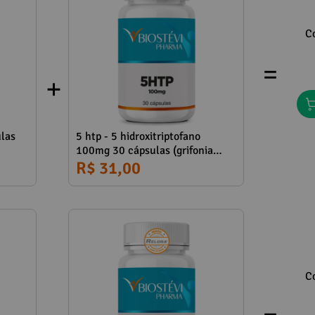
C
=
las
5 htp - 5 hidroxitriptofano
100mg 30 cápsulas (grifonia
simplicifolia)
R$ 31,00
C
=