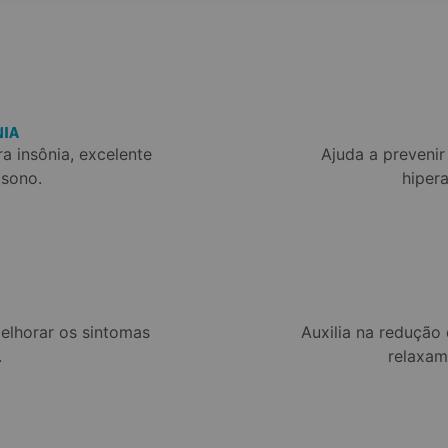
NIA
 insônia, excelente 
Ajuda a preveni
 sono.
hiper
elhorar os sintomas 
Auxilia na redução 
.
relaxam