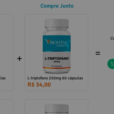
Compre Junto
C
=
las
L triptofano 250mg 60 cápsulas
R$ 34,00