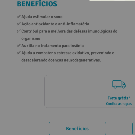
BENEFÍCIOS
10
º
vitamina
✅ 
Ajuda estimular o sono 
✅ 
Ação antioxidante e anti-inflamatória 
✅ 
Contribui para a melhora das defesas imunológicas do 
organismo
✅ 
Auxilia no tratamento para insônia
✅ 
Ajuda a combater o estresse oxidativo, prevenindo e 
desacelerando doenças neurodegenerativas.
Frete grátis*
Confira as regras
Benefícios