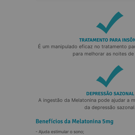
1. Melatonina faz mal para o fígado?
2. Qual o melhor horário para tomar melatonina?
TRATAMENTO PARA INSÔ
3. Melatonina engorda?
É um manipulado eficaz no tratamento para
para melhorar as noites de
4. Pode tomar melatonina todos os dias?
5. Qual a diferença entre melatonina 3mg e 5mg?
DEPRESSÃO SAZONAL
A ingestão da Melatonina pode ajudar a m
da depressão sazonal
Benefícios da Melatonina 5mg
- Ajuda estimular o sono;