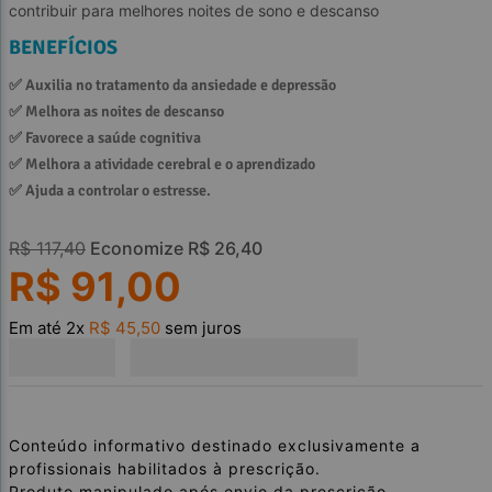
contribuir para melhores noites de sono e descanso
BENEFÍCIOS
✅ 
Auxilia no tratamento da ansiedade e depressão
✅ 
Melhora as noites de descanso
✅ 
Favorece a saúde cognitiva
✅ 
Melhora a atividade cerebral e o aprendizado
✅ 
Ajuda a controlar o estresse.
R$
117
,
40
Economize
R$
26
,
40
R$
91
,
00
Em até
2
x
R$
45
,
50
sem juros
Conteúdo informativo destinado exclusivamente a
profissionais habilitados à prescrição.
Produto manipulado após envio da prescrição.