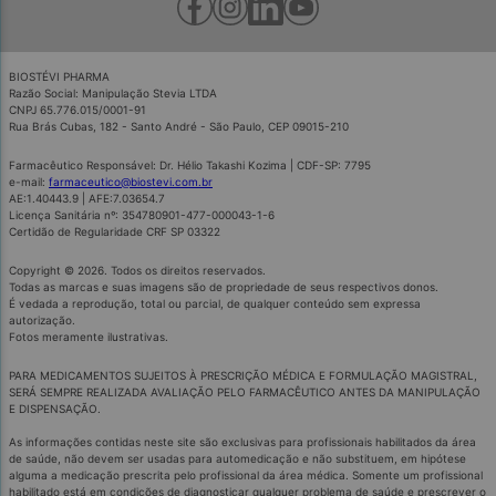
BIOSTÉVI PHARMA
Razão Social: Manipulação Stevia LTDA
CNPJ 65.776.015/0001-91
Rua Brás Cubas, 182 - Santo André - São Paulo, CEP 09015-210
Farmacêutico Responsável: Dr. Hélio Takashi Kozima | CDF-SP: 7795
e-mail:
farmaceutico@biostevi.com.br
AE:1.40443.9 | AFE:7.03654.7
Licença Sanitária nº: 354780901-477-000043-1-6
Certidão de Regularidade CRF SP 03322
Copyright © 2026. Todos os direitos reservados.
Todas as marcas e suas imagens são de propriedade de seus respectivos donos.
É vedada a reprodução, total ou parcial, de qualquer conteúdo sem expressa
autorização.
Fotos meramente ilustrativas.
PARA MEDICAMENTOS SUJEITOS À PRESCRIÇÃO MÉDICA E FORMULAÇÃO MAGISTRAL,
SERÁ SEMPRE REALIZADA AVALIAÇÃO PELO FARMACÊUTICO ANTES DA MANIPULAÇÃO
E DISPENSAÇÃO.
As informações contidas neste site são exclusivas para profissionais habilitados da área
de saúde, não devem ser usadas para automedicação e não substituem, em hipótese
alguma a medicação prescrita pelo profissional da área médica. Somente um profissional
habilitado está em condições de diagnosticar qualquer problema de saúde e prescrever o