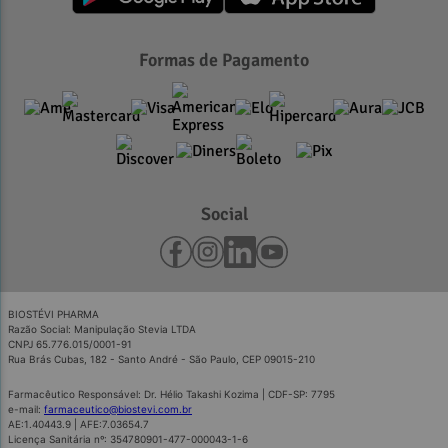
Formas de Pagamento
Social
BIOSTÉVI PHARMA
Razão Social: Manipulação Stevia LTDA
CNPJ 65.776.015/0001-91
Rua Brás Cubas, 182 - Santo André - São Paulo, CEP 09015-210
Farmacêutico Responsável: Dr. Hélio Takashi Kozima | CDF-SP: 7795
e-mail:
farmaceutico@biostevi.com.br
AE:1.40443.9 | AFE:7.03654.7
Licença Sanitária nº: 354780901-477-000043-1-6