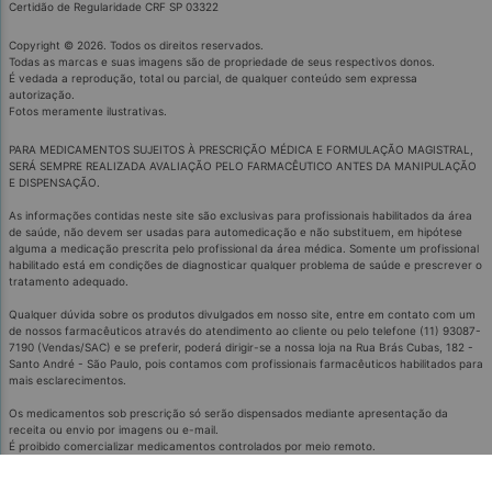
Certidão de Regularidade CRF SP 03322
Copyright © 2026. Todos os direitos reservados.
Todas as marcas e suas imagens são de propriedade de seus respectivos donos.
É vedada a reprodução, total ou parcial, de qualquer conteúdo sem expressa
autorização.
Fotos meramente ilustrativas.
PARA MEDICAMENTOS SUJEITOS À PRESCRIÇÃO MÉDICA E FORMULAÇÃO MAGISTRAL,
SERÁ SEMPRE REALIZADA AVALIAÇÃO PELO FARMACÊUTICO ANTES DA MANIPULAÇÃO
E DISPENSAÇÃO.
As informações contidas neste site são exclusivas para profissionais habilitados da área
de saúde, não devem ser usadas para automedicação e não substituem, em hipótese
alguma a medicação prescrita pelo profissional da área médica. Somente um profissional
habilitado está em condições de diagnosticar qualquer problema de saúde e prescrever o
tratamento adequado.
Qualquer dúvida sobre os produtos divulgados em nosso site, entre em contato com um
de nossos farmacêuticos através do atendimento ao cliente ou pelo telefone (11) 93087-
7190 (Vendas/SAC) e se preferir, poderá dirigir-se a nossa loja na Rua Brás Cubas, 182 -
Santo André - São Paulo, pois contamos com profissionais farmacêuticos habilitados para
mais esclarecimentos.
Os medicamentos sob prescrição só serão dispensados mediante apresentação da
receita ou envio por imagens ou e-mail.
É proibido comercializar medicamentos controlados por meio remoto.
Medicamentos podem causar efeitos indesejados.
Evite a automedicação: informe-se com o médico ou farmacêutico.