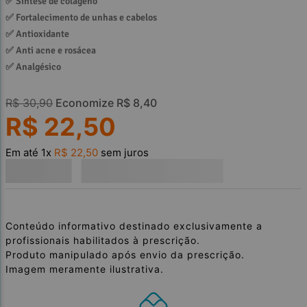
✅ 
Síntese de colágeno
✅ 
Fortalecimento de unhas e cabelos
✅ 
Antioxidante
✅ 
Anti acne e rosácea
✅ 
Analgésico
R$
30
,
90
Economize
R$
8
,
40
R$
22
,
50
Em até
1
x
R$
22
,
50
sem juros
Conteúdo informativo destinado exclusivamente a
profissionais habilitados à prescrição.
Produto manipulado após envio da prescrição.
Imagem meramente ilustrativa.