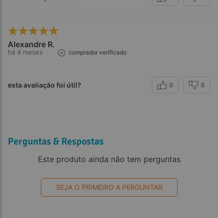
Observações:
Alexandre R.
há 4 meses
comprador verificado
esta avaliação foi útil?
0
0
Referências:
Perguntas & Respostas
Este produto ainda não tem perguntas
SEJA O PRIMEIRO A PERGUNTAR