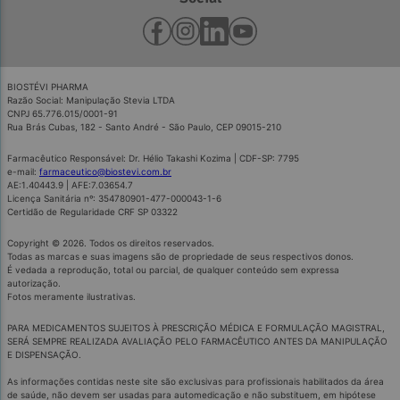
BIOSTÉVI PHARMA
Razão Social: Manipulação Stevia LTDA
CNPJ 65.776.015/0001-91
Rua Brás Cubas, 182 - Santo André - São Paulo, CEP 09015-210
Farmacêutico Responsável: Dr. Hélio Takashi Kozima | CDF-SP: 7795
e-mail:
farmaceutico@biostevi.com.br
AE:1.40443.9 | AFE:7.03654.7
Licença Sanitária nº: 354780901-477-000043-1-6
Certidão de Regularidade CRF SP 03322
Copyright © 2026. Todos os direitos reservados.
Todas as marcas e suas imagens são de propriedade de seus respectivos donos.
É vedada a reprodução, total ou parcial, de qualquer conteúdo sem expressa
autorização.
Fotos meramente ilustrativas.
PARA MEDICAMENTOS SUJEITOS À PRESCRIÇÃO MÉDICA E FORMULAÇÃO MAGISTRAL,
SERÁ SEMPRE REALIZADA AVALIAÇÃO PELO FARMACÊUTICO ANTES DA MANIPULAÇÃO
E DISPENSAÇÃO.
As informações contidas neste site são exclusivas para profissionais habilitados da área
de saúde, não devem ser usadas para automedicação e não substituem, em hipótese