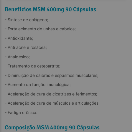
Benefícios MSM 400mg 90 Cápsulas
- Síntese de colágeno;
- Fortalecimento de unhas e cabelos;
- Antioxidante;
- Anti acne e rosácea;
- Analgésico;
saúde
ossos
articulações  também estão disponíveis no site.
- Tratamento de osteoartrite;
- Diminuição de cãibras e espasmos musculares;
- Aumento da função imunológica;
- Aceleração de cura de cicatrizes e ferimentos;
- Aceleração de cura de músculos e articulações;
- Fadiga crônica.
Composição MSM 400mg 90 Cápsulas