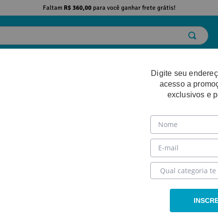
Faltam
R$ 360,00
para você ganhar frete grátis!
ELO
EMAGRECIMENTO
DESEMPENHO FÍSICO
BELEZA
SAÚDE
Digite seu endereç
acesso a promo
exclusivos e 
INSCR