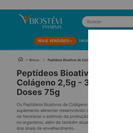
Buscar
TERMOS MAIS BUSCADOS
MAIS VENDIDOS
IMUNIDADE
BARBA E CAB
1
º
magnesio
2
º
omega 3
Beleza
Peptídeos Bioativos de Colágeno 2,5g - 30 Doses 75g
3
º
tadalafila
Peptídeos Bioativos de
4
º
minoxidil
Colágeno 2,5g - 30
5
º
vitamina d
Doses 75g
6
º
colageno
Os Peptídeos Bioativos de Colágeno é um
7
º
nac
suplemento alimentar desenvolvido com o objetivo
de favorecer o estímulo da produção de colágeno
8
º
coenzima q10
no organismo, além de também atuar no combate
dos sinais de envelhecimento.
9
º
morosil