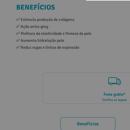
BENEFÍCIOS
10
º
vitamina
✅ 
Estimula produção de colágeno
✅ 
Ação antia-ging
✅ 
Melhora da elasticidade e firmeza da pele
✅ 
Aumenta hidratação pele
✅ 
Reduz rugas e linhas de expressão
Frete grátis*
Confira as regras
Benefícios