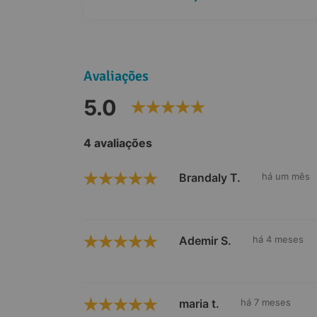
Avaliações
5.0
4 avaliações
Brandaly T.
há um mês
Ademir S.
há 4 meses
maria t.
há 7 meses