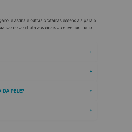
no, elastina e outras proteínas essenciais para a 
atuando no combate aos sinais do envelhecimento, 
+
+
A DA PELE?
+
+