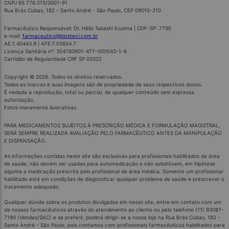
CNPJ 65.776.015/0001-91
Rua Brás Cubas, 182 - Santo André - São Paulo, CEP 09015-210
Farmacêutico Responsável: Dr. Hélio Takashi Kozima | CDF-SP: 7795
e-mail:
farmaceutico@biostevi.com.br
AE:1.40443.9 | AFE:7.03654.7
Licença Sanitária nº: 354780901-477-000043-1-6
Certidão de Regularidade CRF SP 03322
Copyright © 2026. Todos os direitos reservados.
Todas as marcas e suas imagens são de propriedade de seus respectivos donos.
É vedada a reprodução, total ou parcial, de qualquer conteúdo sem expressa
autorização.
Fotos meramente ilustrativas.
PARA MEDICAMENTOS SUJEITOS À PRESCRIÇÃO MÉDICA E FORMULAÇÃO MAGISTRAL,
SERÁ SEMPRE REALIZADA AVALIAÇÃO PELO FARMACÊUTICO ANTES DA MANIPULAÇÃO
E DISPENSAÇÃO.
As informações contidas neste site são exclusivas para profissionais habilitados da área
de saúde, não devem ser usadas para automedicação e não substituem, em hipótese
alguma a medicação prescrita pelo profissional da área médica. Somente um profissional
habilitado está em condições de diagnosticar qualquer problema de saúde e prescrever o
tratamento adequado.
Qualquer dúvida sobre os produtos divulgados em nosso site, entre em contato com um
de nossos farmacêuticos através do atendimento ao cliente ou pelo telefone (11) 93087-
7190 (Vendas/SAC) e se preferir, poderá dirigir-se a nossa loja na Rua Brás Cubas, 182 -
Santo André - São Paulo, pois contamos com profissionais farmacêuticos habilitados para