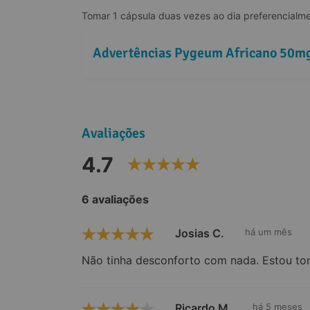
Tomar 1 cápsula duas vezes ao dia preferencialm
Advertências Pygeum Africano 50mg
Referências:
Avaliações
4.7
6 avaliações
Josias C.
há um mês
Não tinha desconforto com nada. Estou to
Ricardo M.
há 5 meses