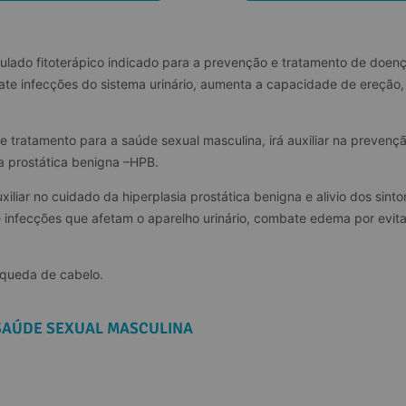
lado fitoterápico indicado para a prevenção e tratamento de doenç
 infecções do sistema urinário, aumenta a capacidade de ereção,
tratamento para a saúde sexual masculina, irá auxiliar na prevenç
a prostática benigna –HPB.
uxiliar no cuidado da hiperplasia prostática benigna e alivio dos si
e infecções que afetam o aparelho urinário, combate edema por evit
 queda de cabelo.
SAÚDE SEXUAL MASCULINA