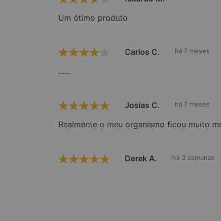
Um ótimo produto
Carlos C.
há 7 meses
......
Josias C.
há 7 meses
Realmente o meu organismo ficou muito me
Observações:
Derek A.
há 3 semanas