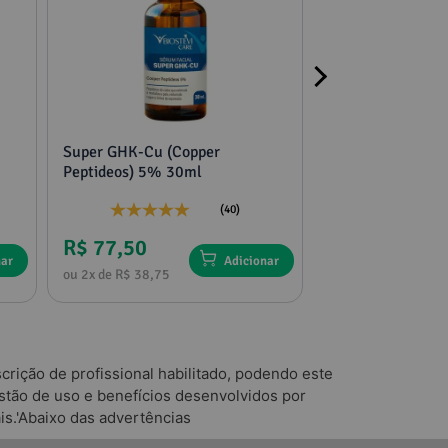
Super GHK-Cu (Copper
2 potes mucuna,
Peptideos) 5% 30ml
tribulus e feno g
(40)
R$ 77,50
R$ 136,75
nar
Adicionar
ou 2x de R$ 38,75
ou 4x de R$ 34,18
rição de profissional habilitado, podendo este
tão de uso e benefícios desenvolvidos por
is.'Abaixo das advertências