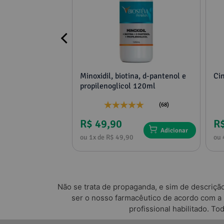
cimento
Minoxidil, biotina, d-pantenol e
Ci
propilenoglicol 120ml
(4)
(68)
R$ 49,90
R
Adicionar
Adicionar
0
ou 1x de R$ 49,90
ou 
Não se trata de propaganda, e sim de descriçã
ser o nosso farmacêutico de acordo com a
profissional habilitado. T