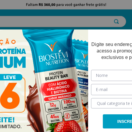
Faltam
R$ 360,00
para você ganhar frete grátis!
ELO
EMAGRECIMENTO
DESEMPENHO FÍSICO
BELEZA
SAÚDE
Digite seu endereç
acesso a promo
exclusivos e 
las
INSCR