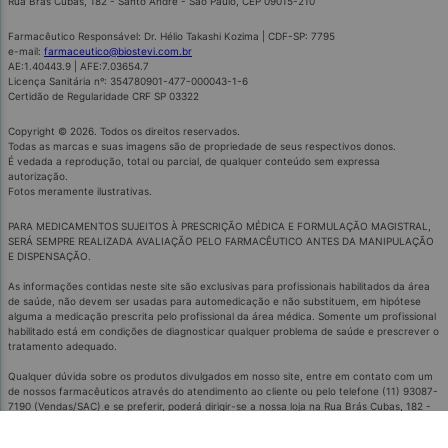
Rua Brás Cubas, 182 - Santo André - São Paulo, CEP 09015-210
Farmacêutico Responsável: Dr. Hélio Takashi Kozima | CDF-SP: 7795
e-mail:
farmaceutico@biostevi.com.br
AE:1.40443.9 | AFE:7.03654.7
Licença Sanitária nº: 354780901-477-000043-1-6
Certidão de Regularidade CRF SP 03322
Copyright © 2026. Todos os direitos reservados.
Todas as marcas e suas imagens são de propriedade de seus respectivos donos.
É vedada a reprodução, total ou parcial, de qualquer conteúdo sem expressa
autorização.
Fotos meramente ilustrativas.
PARA MEDICAMENTOS SUJEITOS À PRESCRIÇÃO MÉDICA E FORMULAÇÃO MAGISTRAL,
SERÁ SEMPRE REALIZADA AVALIAÇÃO PELO FARMACÊUTICO ANTES DA MANIPULAÇÃO
E DISPENSAÇÃO.
As informações contidas neste site são exclusivas para profissionais habilitados da área
de saúde, não devem ser usadas para automedicação e não substituem, em hipótese
alguma a medicação prescrita pelo profissional da área médica. Somente um profissional
habilitado está em condições de diagnosticar qualquer problema de saúde e prescrever o
tratamento adequado.
Qualquer dúvida sobre os produtos divulgados em nosso site, entre em contato com um
de nossos farmacêuticos através do atendimento ao cliente ou pelo telefone (11) 93087-
7190 (Vendas/SAC) e se preferir, poderá dirigir-se a nossa loja na Rua Brás Cubas, 182 -
Santo André - São Paulo, pois contamos com profissionais farmacêuticos habilitados para
mais esclarecimentos.