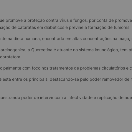
que promove a proteção contra vírus e fungos, por conta de promove
mação de cataratas em diabéticos e previne a formação de tumores.
nte na dieta humana, encontrada em altas concentrações na maça, ce
carcinogenica, a Quercetina é atuante no sistema imunológico, tem afe
toprotetora.
ncipalmente com foco nos tratamentos de problemas circulatórios e c
te esta entre os principais, destacando-se pelo poder removedor de r
nstrando poder de intervir com a infectividade e replicação de aden