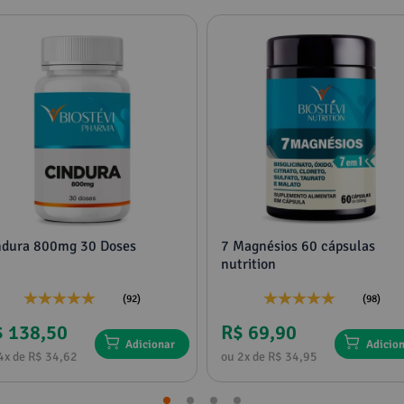
ndura 800mg 30 Doses
7 Magnésios 60 cápsulas
nutrition
(92)
(98)
$ 138,50
R$ 69,90
Adicionar
Adicio
4x de R$ 34,62
ou 2x de R$ 34,95