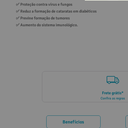
✅ 
Proteção contra vírus e fungos
10
º
vitamina
✅ 
Reduz a formação de cataratas em diabéticos
✅ 
Previne formação de tumores
✅ 
Aumento do sistema imunológico.
Frete grátis*
Confira as regras
Benefícios