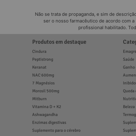
Não se trata de propaganda, e sim de descriçã
ser o nosso farmacêutico de acordo com a
profissional habilitado. T
Produtos em destaque
Cate
Cindura
Emagre
Peptistrong
Saúde
Keranat
Ganho 
NAC 600mg
Aument
7 Magnésios
Inibido
Morosil 500mg
Queda 
Mitburn
Nutrit
Vitamina D + K2
Beleza
Ashwagandha
Termog
Enzimas digestivas
Suplem
Suplemento para o cérebro
Suplem