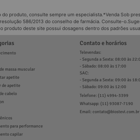
o do produto, consulte sempre um especialista.*Venda Sob presc
 resolução 586/2013 do conselho de farmácia. Consulte-o.Suges
odo produto deste site possui dosagens dentro dos padrões usua
gorias
Contato e horários
Televendas:
cimento
- Segunda a Sexta: 08:00 às 22:
- Sábado: 08:00 às 17:00
de massa muscular
SAC:
ar apetite
- Segunda a Sexta: 09:00 às 18:
r de apetite
- Sábado: 09:00 às 12:00
de cabelo
Telefone: (11) 4994-3399
ion
Whatsapp: (11) 93087-7190
Email:
contato@biostevi.com.br
ênicos
ento para performance
ento capilar