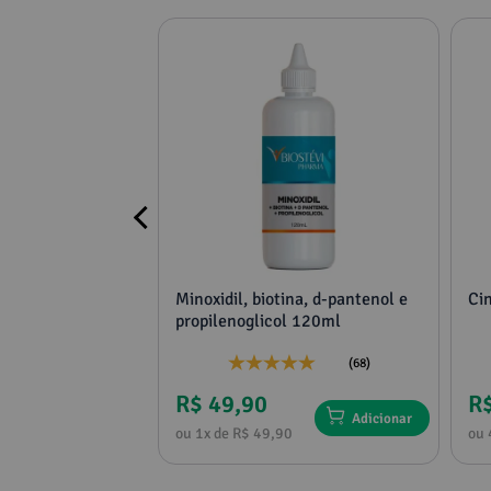
cimento
Minoxidil, biotina, d-pantenol e
Ci
propilenoglicol 120ml
(4)
(68)
R$ 49,90
R
Adicionar
Adicionar
0
ou 1x de R$ 49,90
ou 