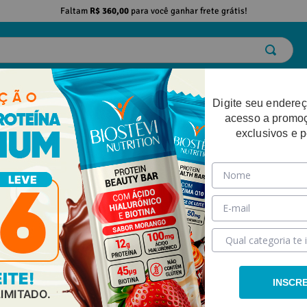
Faltam
R$ 360,00
para você ganhar frete grátis!
ELO
EMAGRECIMENTO
DESEMPENHO FÍSICO
BELEZA
SAÚDE
Digite seu endereç
acesso a promo
exclusivos e 
INSCR