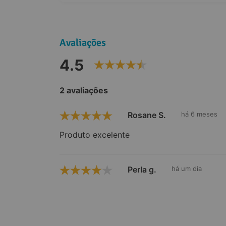
Avaliações
4.5
2 avaliações
Rosane S.
há 6 meses
Produto excelente
Perla g.
há um dia