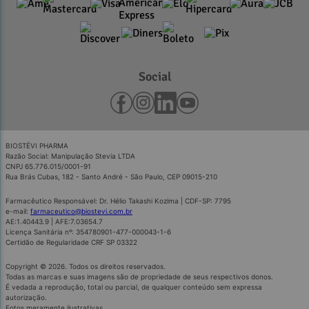
Social
BIOSTÉVI PHARMA
Razão Social: Manipulação Stevia LTDA
CNPJ 65.776.015/0001-91
Rua Brás Cubas, 182 - Santo André - São Paulo, CEP 09015-210
Farmacêutico Responsável: Dr. Hélio Takashi Kozima | CDF-SP: 7795
e-mail:
farmaceutico@biostevi.com.br
AE:1.40443.9 | AFE:7.03654.7
Licença Sanitária nº: 354780901-477-000043-1-6
Certidão de Regularidade CRF SP 03322
Copyright © 2026. Todos os direitos reservados.
Todas as marcas e suas imagens são de propriedade de seus respectivos donos.
É vedada a reprodução, total ou parcial, de qualquer conteúdo sem expressa
autorização.
Fotos meramente ilustrativas.