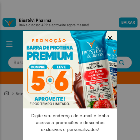
Biostévi Pharma
BAIXAR
Baixe o nosso APP e aproveite agora mesmo!
Buscar
Envie sua Receita
TERMOS MAIS BUSCADOS
TERMOS MAIS BUSCADOS
1
º
1
º
magnesio
magnesio
Beleza
2
º
2
º
omega 3
omega 3
3
º
3
º
tadalafila
tadalafila
Digite seu endereço de e-mail e tenha
4
º
4
º
vitamina d
vitamina d
acesso a promoções e descontos
exclusivos e personalizados!
5
º
5
º
minoxidil
minoxidil