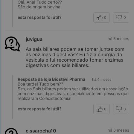
Olá, Ana! Tudo certo??
São de origem bovina!
esta resposta foi útil?
0
0
juvigua
há 5 meses
As sais biliares podem se tomar juntas com
as enzimas digestivas? Eu fiz a cirurgia da
vesícula e fui recomendado tomar enzimas
digestivas com sais biliares.
Resposta da loja Biostévi Pharma
há 4 meses
Boa tarde! Tudo bem??
Sim, os Sais biliares podem ser utilizados em associação
com enzimas digestivas, especialmente em pessoas que
realizaram Colecistectomia!
esta resposta foi útil?
0
0
Referências Biliográficas
Purifarma
cissarocha10
há 6 meses