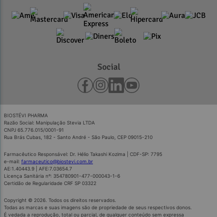
Social
BIOSTÉVI PHARMA
Razão Social: Manipulação Stevia LTDA
CNPJ 65.776.015/0001-91
Rua Brás Cubas, 182 - Santo André - São Paulo, CEP 09015-210
Farmacêutico Responsável: Dr. Hélio Takashi Kozima | CDF-SP: 7795
e-mail:
farmaceutico@biostevi.com.br
AE:1.40443.9 | AFE:7.03654.7
Licença Sanitária nº: 354780901-477-000043-1-6
Certidão de Regularidade CRF SP 03322
Copyright © 2026. Todos os direitos reservados.
Todas as marcas e suas imagens são de propriedade de seus respectivos donos.
É vedada a reprodução, total ou parcial, de qualquer conteúdo sem expressa