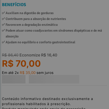
BENEFÍCIOS
✅ 
Auxiliam na digestão de gorduras
✅ 
Contribuem para a absorção de nutrientes
✅ 
Favorecem a degradação enzimática
✅ 
Podem atuar como coadjuvantes em síndromes dispépticas e de má 
absorção
✅ 
Ajudam no equilíbrio e conforto gastrointestinal
R$
86
,
40
Economize
R$
16
,
40
R$
70
,
00
Em até
2
x
R$
35
,
00
sem juros
Conteúdo informativo destinado exclusivamente a
profissionais habilitados à prescrição.
Produto manipulado após envio da prescrição.