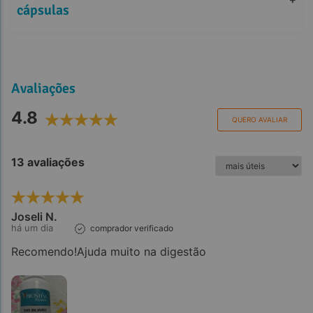
+
cápsulas
Avaliações
4.8
QUERO AVALIAR
13 avaliações
Joseli N.
há um dia
comprador verificado
Recomendo!Ajuda muito na digestão