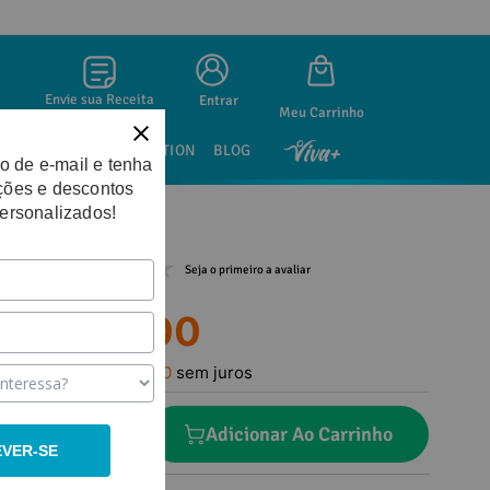
Envie sua Receita
Entrar
SAÚDE SEXUAL
NUTRITION
BLOG
o de e-mail e tenha
ções e descontos
personalizados!
Seja o primeiro a avaliar
R$
22
,
00
Em até
1
x
R$
22
,
00
sem juros
－
＋
Adicionar Ao Carrinho
EVER-SE