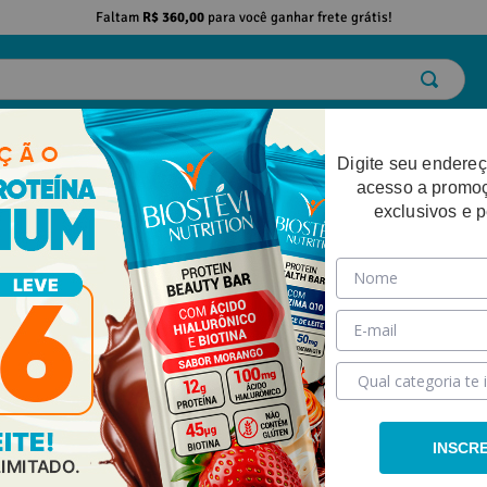
Faltam
R$ 360,00
para você ganhar frete grátis!
ELO
EMAGRECIMENTO
DESEMPENHO FÍSICO
BELEZA
SAÚDE
Digite seu endereç
acesso a promo
exclusivos e 
INSCR