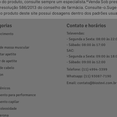
o do produto, consulte sempre um especialista.*Venda Sob presc
 resolução 586/2013 do conselho de farmácia. Consulte-o.Suges
odo produto deste site possui dosagens dentro dos padrões usua
gorias
Contato e horários
Televendas:
cimento
- Segunda a Sexta: 08:00 às 22:
- Sábado: 08:00 às 17:00
de massa muscular
SAC:
ar apetite
- Segunda a Sexta: 09:00 às 18:
r de apetite
- Sábado: 09:00 às 12:00
de cabelo
Telefone: (11) 4994-3399
ion
Whatsapp: (11) 93087-7190
Email: contato@biostevi.com.br
ênicos
ento para performance
ento capilar
 oleosidade
terona