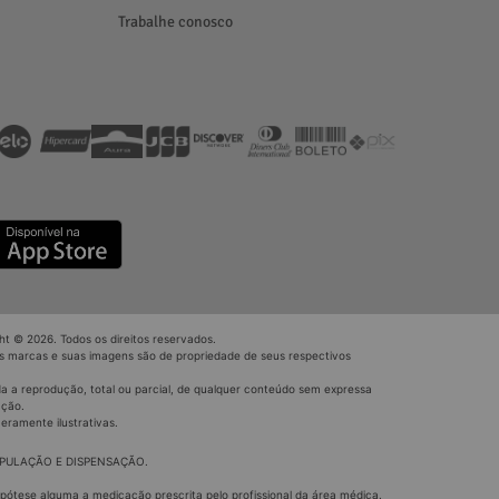
Trabalhe conosco
ht © 2026. Todos os direitos reservados.
s marcas e suas imagens são de propriedade de seus respectivos
a a reprodução, total ou parcial, de qualquer conteúdo sem expressa
ação.
eramente ilustrativas.
IPULAÇÃO E DISPENSAÇÃO.
ipótese alguma a medicação prescrita pelo profissional da área médica.