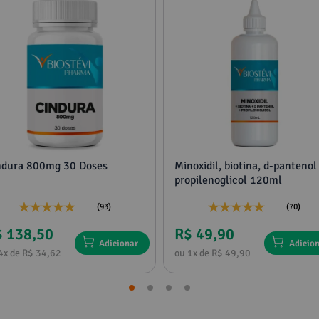
ndura 800mg 30 Doses
Minoxidil, biotina, d-pantenol
propilenoglicol 120ml
(93)
(70)
$ 138,50
R$ 49,90
Adicionar
Adicio
4x de R$ 34,62
ou 1x de R$ 49,90