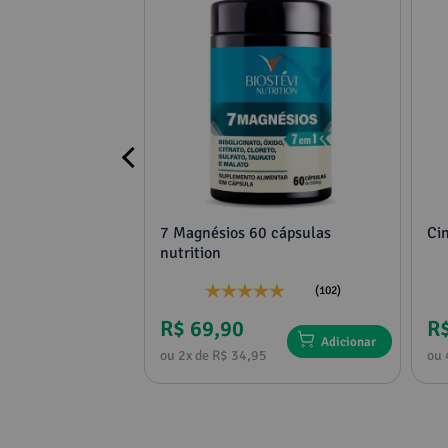
 60 cápsulas
7 Magnésios 60 cápsulas
Ci
pilar saudável
nutrition
tênticidade
(25)
(102)
R$ 69,90
R
Adicionar
Adicionar
1
ou 2x de R$ 34,95
ou 