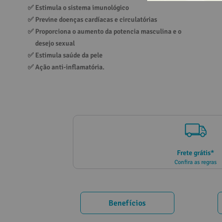
✅ 
Estimula o sistema imunológico
10
º
creatina
✅ 
Previne doenças cardíacas e circulatórias
✅ 
Proporciona o aumento da potencia masculina e o 
desejo sexual
✅ 
Estimula saúde da pele
✅ 
Ação anti-inflamatória.
Frete grátis*
Confira as regras
Benefícios