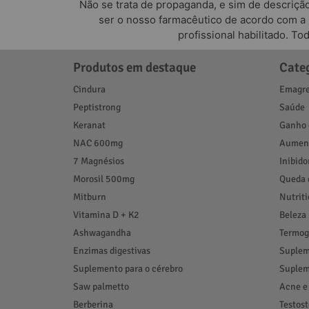
Não se trata de propaganda, e sim de descriçã
ser o nosso farmacêutico de acordo com a
profissional habilitado. T
Produtos em destaque
Cate
Cindura
Emagre
Peptistrong
Saúde
Keranat
Ganho 
NAC 600mg
Aument
7 Magnésios
Inibido
Morosil 500mg
Queda 
Mitburn
Nutrit
Vitamina D + K2
Beleza
Ashwagandha
Termog
Enzimas digestivas
Suplem
Suplemento para o cérebro
Suplem
Saw palmetto
Acne e
Berberina
Testos