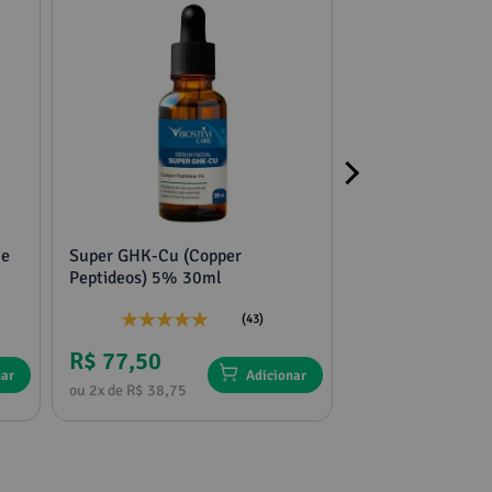
 e
Super GHK-Cu (Copper
2 potes mucuna,
Peptideos) 5% 30ml
tribulus e feno g
(43)
R$ 77,50
R$ 136,75
nar
Adicionar
ou 2x de R$ 38,75
ou 4x de R$ 34,18