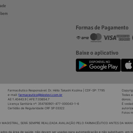
ade
 bem
Formas de Pagamento
Baixe o aplicativo
Farmacêutico Responsável: Dr. Hélio Takashi Kozima | CDF-SP: 7795
Copyrig
e-mail:
farmaceutico@biostevi.com.br
Todas a
AE:1.40443.9 | AFE:7.03654.7
donos.
Licença Sanitária nº: 354780901-477-000043-1-6
É vedad
Certidão de Regularidade CRF SP 03322
autoriz
Fotos m
 MAGISTRAL, SERÁ SEMPRE REALIZADA AVALIAÇÃO PELO FARMACÊUTICO ANTES DA MAN
bilitados da área de saúde, não devem ser usadas para automedicação e não substituem, em h