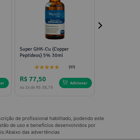
Super GHK-Cu (Copper
2 potes mucuna,
Peptideos) 5% 30ml
tribulus e feno g
(37)
R$ 77,50
R$ 136,75
nar
Adicionar
ou 2x de R$ 38,75
ou 4x de R$ 34,18
rição de profissional habilitado, podendo este
tão de uso e benefícios desenvolvidos por
is.'Abaixo das advertências