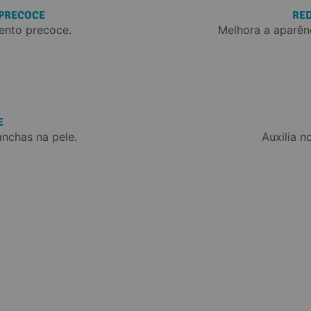
 PRECOCE
RED
ento precoce.
Melhora a aparênc
E
nchas na pele.
Auxilia n