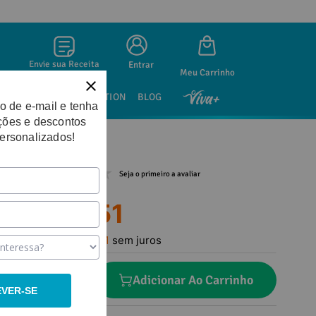
Envie sua Receita
Entrar
SAÚDE SEXUAL
NUTRITION
BLOG
o de e-mail e tenha
ções e descontos
personalizados!
Seja o primeiro a avaliar
R$
58
,
51
Em até
1
x
R$
58
,
51
sem juros
－
＋
Adicionar Ao Carrinho
EVER-SE