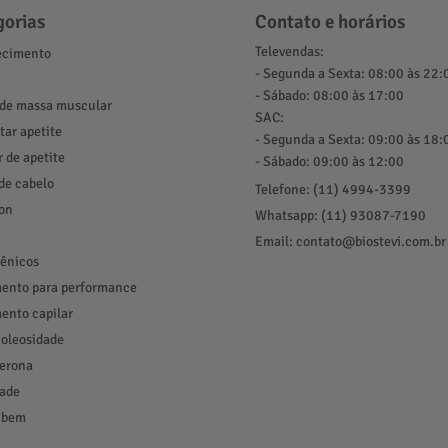
gorias
Contato e horários
Televendas:
cimento
- Segunda a Sexta: 08:00 às 22:
- Sábado: 08:00 às 17:00
de massa muscular
SAC:
ar apetite
- Segunda a Sexta: 09:00 às 18:
r de apetite
- Sábado: 09:00 às 12:00
de cabelo
Telefone: (11) 4994-3399
ion
Whatsapp: (11) 93087-7190
Email: contato@biostevi.com.br
ênicos
ento para performance
ento capilar
 oleosidade
terona
ade
 bem