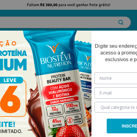
Faltam
R$ 360,00
para você ganhar frete grátis!
ELO
EMAGRECIMENTO
DESEMPENHO FÍSICO
BELEZA
SAÚDE
Digite seu endereç
acesso a promo
exclusivos e 
INSCR