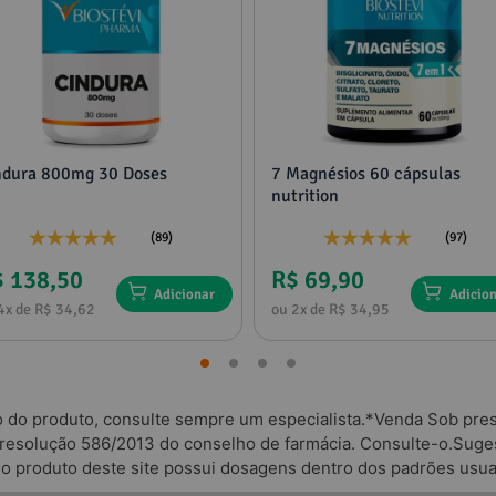
ndura 800mg 30 Doses
7 Magnésios 60 cápsulas
nutrition
(89)
(97)
$ 138,50
R$ 69,90
Adicionar
Adicio
4x de R$ 34,62
ou 2x de R$ 34,95
o do produto, consulte sempre um especialista.*Venda Sob presc
 resolução 586/2013 do conselho de farmácia. Consulte-o.Suges
odo produto deste site possui dosagens dentro dos padrões usua