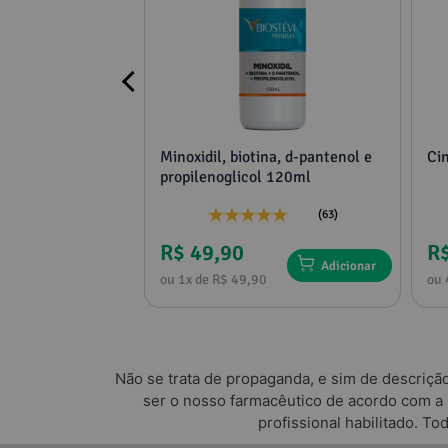
adora de ereção
Minoxidil, biotina, d-pantenol e
Ci
nafila
propilenoglicol 120ml
g
(10)
(63)
R$ 49,90
R
Adicionar
Adicionar
0
ou 1x de R$ 49,90
ou 
Não se trata de propaganda, e sim de descriçã
ser o nosso farmacêutico de acordo com a
profissional habilitado. T