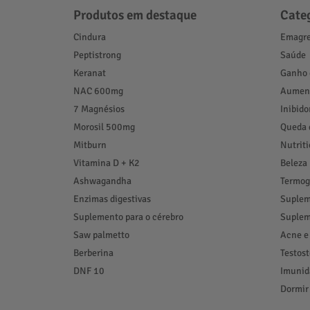
Produtos em destaque
Cate
Cindura
Emagre
Peptistrong
Saúde
Keranat
Ganho 
NAC 600mg
Aument
7 Magnésios
Inibido
Morosil 500mg
Queda 
Mitburn
Nutrit
Vitamina D + K2
Beleza
Ashwagandha
Termog
Enzimas digestivas
Suplem
Suplemento para o cérebro
Suplem
Saw palmetto
Acne e
Berberina
Testos
DNF 10
Imunid
Dormir