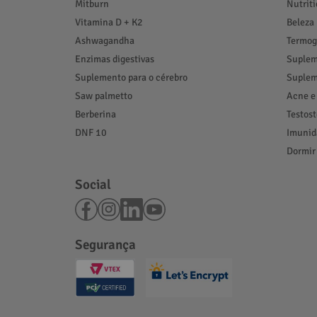
Mitburn
Nutrit
Vitamina D + K2
Beleza
Ashwagandha
Termog
Enzimas digestivas
Suplem
Suplemento para o cérebro
Suplem
Saw palmetto
Acne e
Berberina
Testos
DNF 10
Imunid
Dormir
Social
Segurança