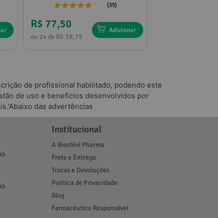
(35)
R$ 77,50
R$ 136,75
nar
Adicionar
ou 2x de R$ 38,75
ou 4x de R$ 34,18
rição de profissional habilitado, podendo este
tão de uso e benefícios desenvolvidos por
is.'Abaixo das advertências
Institucional
A Biostévi Pharma
00
Frete e Entrega
Trocas e Devoluções
Política de Privacidade
00
Blog
Farmacêutico Responsável