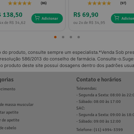
(86)
(97)
$ 138,50
R$ 69,90
Adicionar
Adicio
4x de R$ 34,62
ou 2x de R$ 34,95
o do produto, consulte sempre um especialista.*Venda Sob presc
 resolução 586/2013 do conselho de farmácia. Consulte-o.Suges
odo produto deste site possui dosagens dentro dos padrões usua
gorias
Contato e horários
Televendas:
cimento
- Segunda a Sexta: 08:00 às 22:
- Sábado: 08:00 às 17:00
de massa muscular
SAC:
ar apetite
- Segunda a Sexta: 09:00 às 18:
r de apetite
- Sábado: 09:00 às 12:00
de cabelo
Telefone: (11) 4994-3399