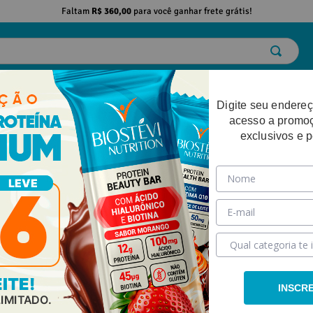
Faltam
R$ 360,00
para você ganhar frete grátis!
ELO
EMAGRECIMENTO
DESEMPENHO FÍSICO
BELEZA
SAÚDE
Digite seu endereç
acesso a promo
exclusivos e 
INSCR