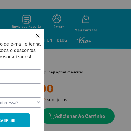
Envie sua Receita
Entrar
SAÚDE SEXUAL
NUTRITION
BLOG
o de e-mail e tenha
ções e descontos
personalizados!
Seja o primeiro a avaliar
R$
26
,
00
Em até
1
x
R$
26
,
00
sem juros
－
＋
Adicionar Ao Carrinho
EVER-SE