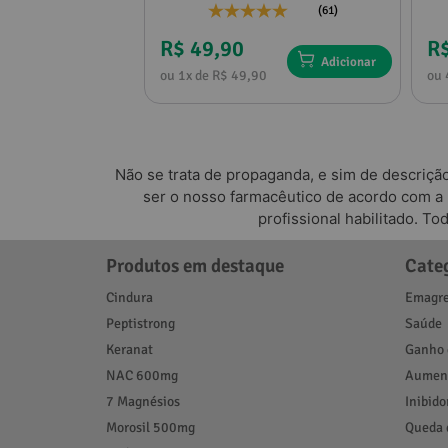
(18)
(61)
R$ 49,90
R
Adicionar
Adicionar
0
ou 1x de R$ 49,90
ou 
Não se trata de propaganda, e sim de descriçã
ser o nosso farmacêutico de acordo com a
profissional habilitado. T
Produtos em destaque
Cate
Cindura
Emagre
Peptistrong
Saúde
Keranat
Ganho 
NAC 600mg
Aument
7 Magnésios
Inibido
Morosil 500mg
Queda 