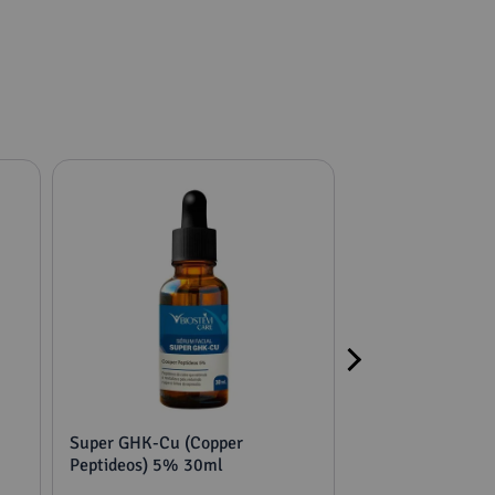
Super GHK-Cu (Copper
2 potes mucuna,
Peptideos) 5% 30ml
tribulus e feno g