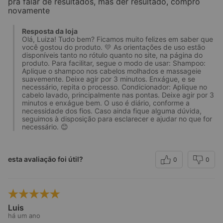
pra falar de resultados, mas der resultado, compro
novamente
Resposta da loja
Olá, Luiza! Tudo bem? Ficamos muito felizes em saber que
você gostou do produto. 💛 As orientações de uso estão
disponíveis tanto no rótulo quanto no site, na página do
produto. Para facilitar, segue o modo de usar: Shampoo:
Aplique o shampoo nos cabelos molhados e massageie
suavemente. Deixe agir por 3 minutos. Enxágue, e se
necessário, repita o processo. Condicionador: Aplique no
cabelo lavado, principalmente nas pontas. Deixe agir por 3
minutos e enxágue bem. O uso é diário, conforme a
necessidade dos fios. Caso ainda fique alguma dúvida,
seguimos à disposição para esclarecer e ajudar no que for
necessário. 😊
esta avaliação foi útil?
0
0
Luis
há um ano