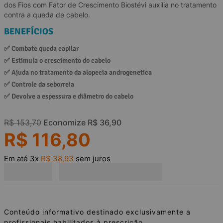
dos Fios com Fator de Crescimento Biostévi auxilia no tratamento
contra a queda de cabelo.
BENEFÍCIOS
✅ 
Combate queda capilar
✅ 
Estimula o crescimento do cabelo
✅ 
Ajuda no tratamento da alopecia androgenetica
✅ 
Controle da seborreia
✅ 
Devolve a espessura e diâmetro do cabelo
R$
153
,
70
Economize
R$
36
,
90
R$
116
,
80
Em até
3
x
R$
38
,
93
sem juros
Conteúdo informativo destinado exclusivamente a
profissionais habilitados à prescrição.