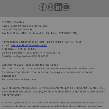
BIOSTÉVI PHARMA
Razão Social: Manipulação Stevia LTDA
CNPJ 65.776.015/0001-91
Rua Brás Cubas, 182 - Santo André - São Paulo, CEP 09015-210
Farmacêutico Responsável: Dr. Hélio Takashi Kozima | CDF-SP: 7795
e-mail:
farmaceutico@biostevi.com.br
AE:1.40443.9 | AFE:7.03654.7
Licença Sanitária nº: 354780901-477-000043-1-6
Certidão de Regularidade CRF SP 03322
Copyright © 2026. Todos os direitos reservados.
Todas as marcas e suas imagens são de propriedade de seus respectivos donos.
É vedada a reprodução, total ou parcial, de qualquer conteúdo sem expressa
autorização.
Fotos meramente ilustrativas.
PARA MEDICAMENTOS SUJEITOS À PRESCRIÇÃO MÉDICA E FORMULAÇÃO MAGISTRAL,
SERÁ SEMPRE REALIZADA AVALIAÇÃO PELO FARMACÊUTICO ANTES DA MANIPULAÇÃO
E DISPENSAÇÃO.
As informações contidas neste site são exclusivas para profissionais habilitados da área
de saúde, não devem ser usadas para automedicação e não substituem, em hipótese