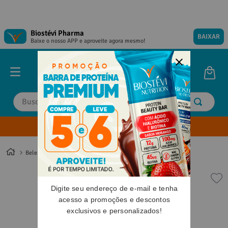
Biostévi Pharma
BAIXAR
Baixe o nosso APP e aproveite agora mesmo!
Buscar
Envie sua Receita
TERMOS MAIS BUSCADOS
TERMOS MAIS BUSCADOS
1
º
1
º
magnesio
magnesio
Beleza
2
º
2
º
omega 3
omega 3
3
º
3
º
tadalafila
tadalafila
Digite seu endereço de e-mail e tenha
4
º
4
º
vitamina d
vitamina d
acesso a promoções e descontos
exclusivos e personalizados!
5
º
5
º
minoxidil
minoxidil