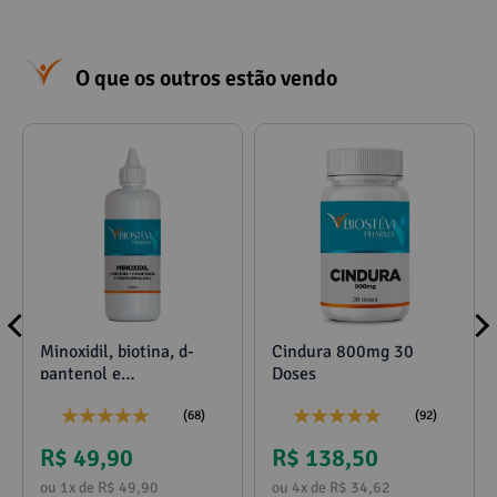
O que os outros estão vendo
Minoxidil, biotina, d-
Cindura 800mg 30
pantenol e
Doses
propilenoglicol 120ml
(68)
(92)
R$ 49,90
R$ 138,50
ou 1x de R$ 49,90
ou 4x de R$ 34,62