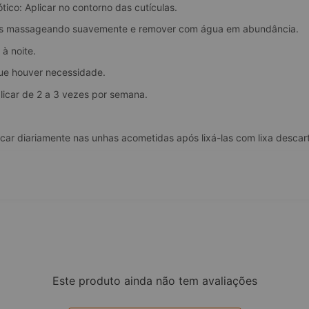
ico: Aplicar no contorno das cutículas.
 pés massageando suavemente e remover com água em abundância.
 à noite.
ue houver necessidade.
licar de 2 a 3 vezes por semana.
icar diariamente nas unhas acometidas após lixá-las com lixa descar
Este produto ainda não tem avaliações