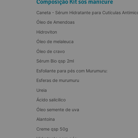
Composição Kit sos manicure
Caneta - Sérum Hidratante para Cutículas Antimicó
Óleo de Amendoas
Hidroviton
Óleo de melaleuca
Óleo de cravo
Sérum Bio qsp 2ml
Esfoliante para pés com Murumuru:
Esferas de murumuru
Ureia
Ácido salicilico
Óleo semente de uva
Alantoina
Creme qsp 50g