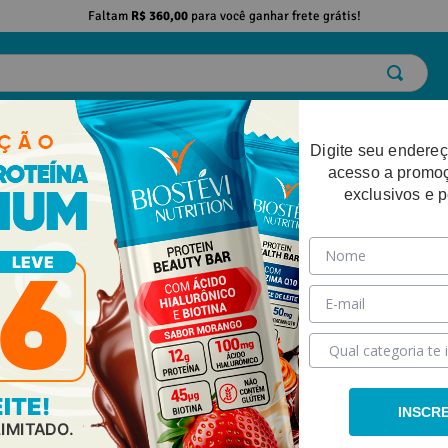
Faltam
R$ 360,00
para você ganhar frete grátis!
ELO
EMAGRECIMENTO
DESEMPENHO FÍSICO
BELEZA
SAÚDE
Digite seu endereç
acesso a promo
exclusivos e 
INSCR