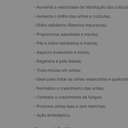
A Queratina e o Formaldeído
- Aumenta a velocidade de hidratação das cutícul
- Aumenta o brilho das unhas e cutículas;
Timol
A Vitamina A
- Efeito esfoliante (Remove impurezas);
- Proporciona suavidade e maciez;
- Pés e mãos hidratados e macios;
Ácido Benzoico
- Aspecto aveludado e macio;
- Regenera a pele lesada;
Terbinafina
- Trata micose em unhas;
- Ideal para tratar as unhas ressecadas e quebrad
- Normaliza o crescimento das unhas;
- Combate o crescimento de fungos;
- Promove unhas lisas e sem manchas;
- Ação antisséptica.