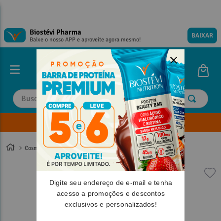
Biostévi Pharma
BAIXAR
Baixe o nosso APP e aproveite agora mesmo!
Buscar
Envie sua Receita
TERMOS MAIS BUSCADOS
TERMOS MAIS BUSCADOS
1
º
1
º
magnesio
magnesio
Cosméticos
2
º
2
º
omega 3
omega 3
3
º
3
º
tadalafila
tadalafila
Digite seu endereço de e-mail e tenha
4
º
4
º
minoxidil
minoxidil
acesso a promoções e descontos
exclusivos e personalizados!
5
º
5
º
coenzima q10
coenzima q10