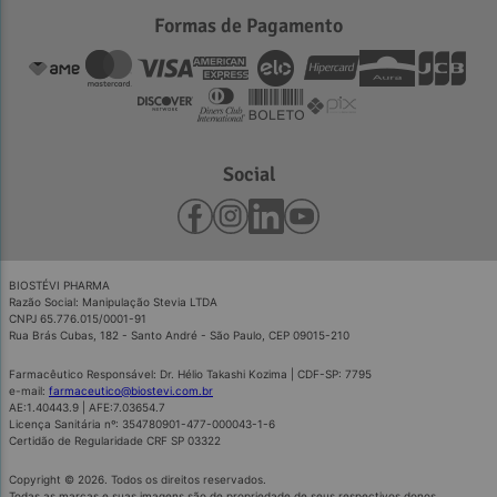
Formas de Pagamento
Social
BIOSTÉVI PHARMA
Razão Social: Manipulação Stevia LTDA
CNPJ 65.776.015/0001-91
Rua Brás Cubas, 182 - Santo André - São Paulo, CEP 09015-210
Farmacêutico Responsável: Dr. Hélio Takashi Kozima | CDF-SP: 7795
e-mail:
farmaceutico@biostevi.com.br
AE:1.40443.9 | AFE:7.03654.7
Licença Sanitária nº: 354780901-477-000043-1-6
Referências Bibliográfiacas:
Certidão de Regularidade CRF SP 03322
Copyright © 2026. Todos os direitos reservados.
Todas as marcas e suas imagens são de propriedade de seus respectivos donos.