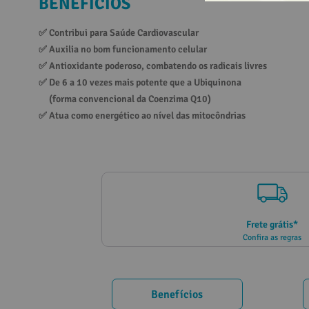
BENEFÍCIOS
10
º
vitamina
✅ 
Contribui para Saúde Cardiovascular
✅ 
Auxilia no bom funcionamento celular
✅ 
Antioxidante poderoso, combatendo os radicais livres
✅ 
De 6 a 10 vezes mais potente que a Ubiquinona 
(forma convencional da Coenzima Q10)
✅ 
Atua como energético ao nível das mitocôndrias
Frete grátis*
Confira as regras
Benefícios