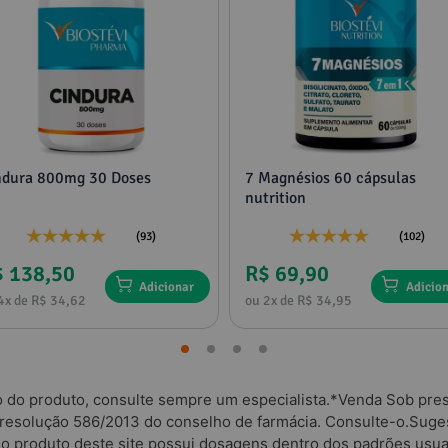
ndura 800mg 30 Doses
7 Magnésios 60 cápsulas
nutrition
(93)
(102)
$ 138,50
R$ 69,90
Adicionar
Adicio
4x de R$ 34,62
ou 2x de R$ 34,95
o do produto, consulte sempre um especialista.*Venda Sob presc
 resolução 586/2013 do conselho de farmácia. Consulte-o.Suges
odo produto deste site possui dosagens dentro dos padrões usua