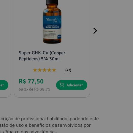
Super GHK-Cu (Copper
2 potes mucuna,
Peptideos) 5% 30ml
tribulus e feno g
(43)
R$ 77,50
R$ 136,75
nar
Adicionar
ou 2x de R$ 38,75
ou 4x de R$ 34,18
rição de profissional habilitado, podendo este
tão de uso e benefícios desenvolvidos por
is.'Abaixo das advertências