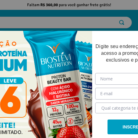
Faltam
R$ 360,00
para você ganhar frete grátis!
ELO
EMAGRECIMENTO
DESEMPENHO FÍSICO
BELEZA
SAÚDE
Digite seu endereç
acesso a promo
exclusivos e 
INSCR