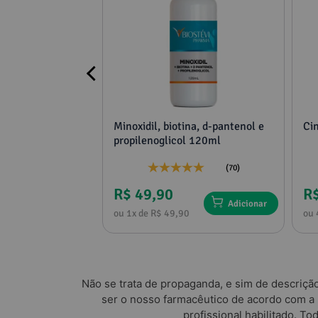
Referências Bibliográficas
Ubiquinool. A Fórmula. 
 60 cápsulas
Minoxidil, biotina, d-pantenol e
Ci
pilar saudável
propilenoglicol 120ml
tênticidade
(25)
(70)
R$ 49,90
R
Adicionar
Adicionar
1
ou 1x de R$ 49,90
ou 
Não se trata de propaganda, e sim de descriçã
ser o nosso farmacêutico de acordo com a
profissional habilitado. T