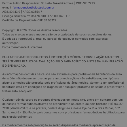
Farmacêutico Responsável: Dr. Hélio Takashi Kozima | CDF-SP: 7795
e-mail:
farmaceutico@biostevi.com.br
AE:1.40443.9 | AFE:7.03654.7
Licença Sanitária nº: 354780901-477-000043-1-6
Certidão de Regularidade CRF SP 03322
Copyright © 2026. Todos os direitos reservados.
Todas as marcas e suas imagens são de propriedade de seus respectivos donos.
É vedada a reprodução, total ou parcial, de qualquer conteúdo sem expressa
autorização.
Fotos meramente ilustrativas.
PARA MEDICAMENTOS SUJEITOS À PRESCRIÇÃO MÉDICA E FORMULAÇÃO MAGISTRAL,
SERÁ SEMPRE REALIZADA AVALIAÇÃO PELO FARMACÊUTICO ANTES DA MANIPULAÇÃO
E DISPENSAÇÃO.
As informações contidas neste site são exclusivas para profissionais habilitados da área
de saúde, não devem ser usadas para automedicação e não substituem, em hipótese
alguma a medicação prescrita pelo profissional da área médica. Somente um profissional
habilitado está em condições de diagnosticar qualquer problema de saúde e prescrever o
tratamento adequado.
Qualquer dúvida sobre os produtos divulgados em nosso site, entre em contato com um
de nossos farmacêuticos através do atendimento ao cliente ou pelo telefone (11) 93087-
7190 (Vendas/SAC) e se preferir, poderá dirigir-se a nossa loja na Rua Brás Cubas, 182 -
Santo André - São Paulo, pois contamos com profissionais farmacêuticos habilitados para
mais esclarecimentos.
Os medicamentos sob prescrição só serão dispensados mediante apresentação da