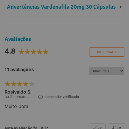
Advertências Vardenafila 20mg 30 Cápsulas
+
Avaliações
4.8
QUERO AVALIAR
11 avaliações
Rosivaldo S.
há 2 semanas
comprador verificado
Muito bom
esta avaliação foi útil?
0
0