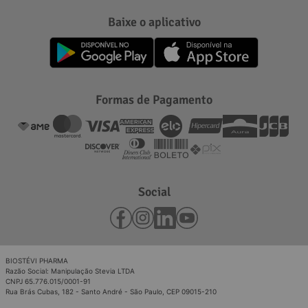
Baixe o aplicativo
Formas de Pagamento
Social
BIOSTÉVI PHARMA
Razão Social: Manipulação Stevia LTDA
CNPJ 65.776.015/0001-91
Rua Brás Cubas, 182 - Santo André - São Paulo, CEP 09015-210