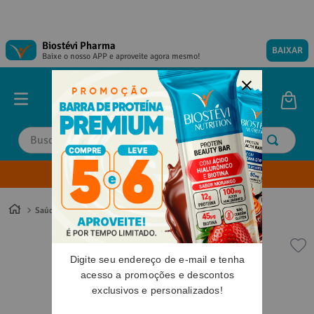
Biostévi Pharma
BAIXAR
Baixe o nosso APP e aproveite agora mesmo!
Buscar
Envie sua Receita
TERMOS MAIS BUSCADOS
TERMOS MAIS BUSCADOS
1
º
1
º
magnesio
magnesio
Saúde
Libido e Estimulante Sexual
2
º
2
º
omega 3
omega 3
3
º
3
º
tadalafila
tadalafila
Digite seu endereço de e-mail e tenha
4
º
4
º
vitamina d
vitamina d
acesso a promoções e descontos
exclusivos e personalizados!
5
º
5
º
minoxidil
minoxidil