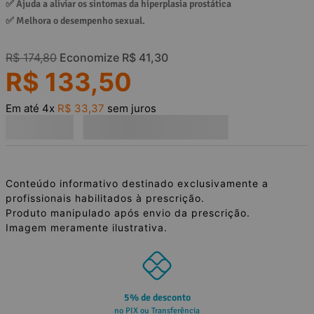
✅ 
Ajuda a aliviar os sintomas da hiperplasia prostática
✅ 
Melhora o desempenho sexual.
R$
174
,
80
Economize
R$
41
,
30
R$
133
,
50
Em até
4
x
R$
33
,
37
sem juros
Conteúdo informativo destinado exclusivamente a
profissionais habilitados à prescrição.
Produto manipulado após envio da prescrição.
Imagem meramente ilustrativa.
5% de desconto
no PIX ou Transferência