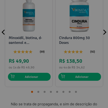
Minoxidil, biotina, d-
Cindura 800mg 30
pantenol e
Doses
Referências Bibliográficas
propilenoglicol 120ml
(69)
(92)
R$ 49,90
R$ 138,50
ou 1x de R$ 49,90
ou 4x de R$ 34,62
Adicionar
Adicionar
Não se trata de propaganda, e sim de descrição do