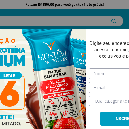
Faltam
R$ 360,00
para você ganhar frete grátis!
ELO
EMAGRECIMENTO
DESEMPENHO FÍSICO
BELEZA
SAÚDE
Digite seu endereç
acesso a promo
exclusivos e 
INSCR