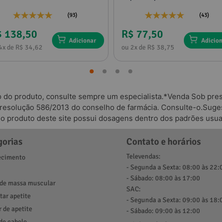
(93)
(43)
$ 138,50
R$ 77,50
Adicionar
Adicio
4x de R$ 34,62
ou 2x de R$ 38,75
o do produto, consulte sempre um especialista.*Venda Sob presc
 resolução 586/2013 do conselho de farmácia. Consulte-o.Suges
odo produto deste site possui dosagens dentro dos padrões usua
gorias
Contato e horários
Televendas:
cimento
- Segunda a Sexta: 08:00 às 22:
- Sábado: 08:00 às 17:00
de massa muscular
SAC:
ar apetite
- Segunda a Sexta: 09:00 às 18:
r de apetite
- Sábado: 09:00 às 12:00
de cabelo