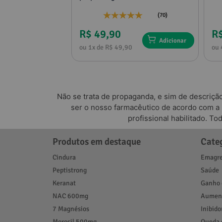
(4)
(70)
R$ 49,90
R
Adicionar
Adicionar
0
ou 1x de R$ 49,90
ou 
Não se trata de propaganda, e sim de descriçã
ser o nosso farmacêutico de acordo com a
Referências Bibliográficas
profissional habilitado. T
Florien
Produtos em destaque
Cate
Cindura
Emagre
Peptistrong
Saúde
Keranat
Ganho 
NAC 600mg
Aument
7 Magnésios
Inibido
Morosil 500mg
Queda 