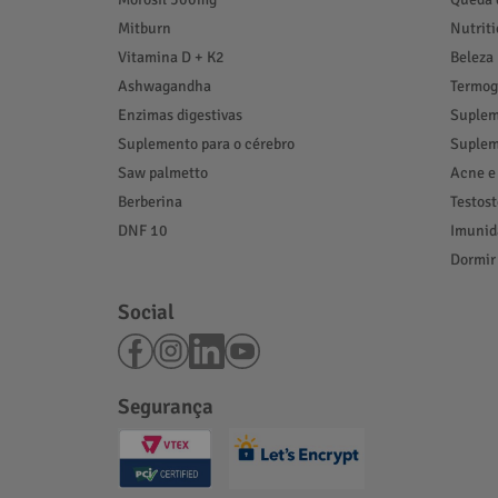
Mitburn
Nutrit
Vitamina D + K2
Beleza
Ashwagandha
Termog
Enzimas digestivas
Suplem
Suplemento para o cérebro
Suplem
Saw palmetto
Acne e
Berberina
Testos
DNF 10
Imunid
Dormir
Social
Segurança