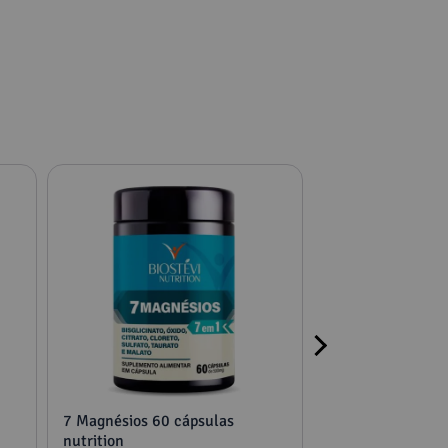
7 Magnésios 60 cápsulas
2 potes mucuna,
nutrition
tribulus e feno g