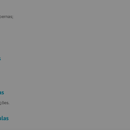
pernas;
s
as
ções.
ulas