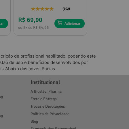
(102)
R$ 69,90
R$ 136,75
nar
Adicionar
ou 2x de R$ 34,95
ou 4x de R$ 34,18
rição de profissional habilitado, podendo este
tão de uso e benefícios desenvolvidos por
is.'Abaixo das advertências
Institucional
A Biostévi Pharma
00
Frete e Entrega
Trocas e Devoluções
Política de Privacidade
00
Blog
Farmacêutico Responsável