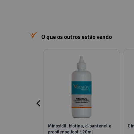
O que os outros estão vendo
cimento
Minoxidil, biotina, d-pantenol e
Ci
propilenoglicol 120ml