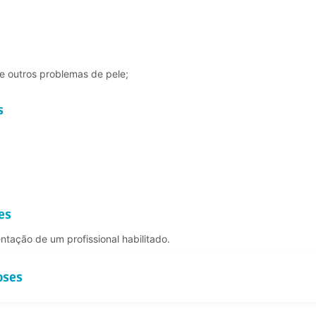
e outros problemas de pele;
s
es
entação de um profissional habilitado.
oses