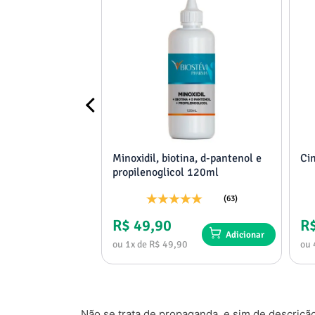
adora de ereção
Minoxidil, biotina, d-pantenol e
Ci
nafila
propilenoglicol 120ml
g
(10)
(63)
R$ 49,90
R
Adicionar
Adicionar
0
ou 1x de R$ 49,90
ou 
Não se trata de propaganda, e sim de descriçã