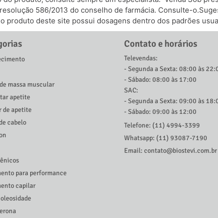
 resolução 586/2013 do conselho de farmácia. Consulte-o.Suges
odo produto deste site possui dosagens dentro dos padrões usua
gorias
Contato e horários
Televendas:
cimento
- Segunda a Sexta: 08:00 às 22:
- Sábado: 08:00 às 17:00
de massa muscular
SAC:
ar apetite
- Segunda a Sexta: 09:00 às 18:
r de apetite
- Sábado: 09:00 às 12:00
de cabelo
Telefone: (11) 4994-3399
ion
Whatsapp: (11) 93087-7190
Email: contato@biostevi.com.br
ênicos
ento para performance
ento capilar
 oleosidade
terona