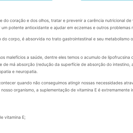
 do coração e dos olhos, tratar e prevenir a carência nutricional de 
r um potente antioxidante e ajudar em eczemas e outros problemas n
o do corpo, é absorvida no trato gastrointestinal e seu metabolismo 
rsos malefícios a saúde, dentre eles temos o acumulo de lipofrucsin
 de má absorção (redução da superfície de absorção do intestino, atre
patia e neuropatia.
contecer quando não conseguimos atingir nossas necessidades atrav
o nosso organismo, a suplementação de vitamina E é extremamente im
de vitamina E;