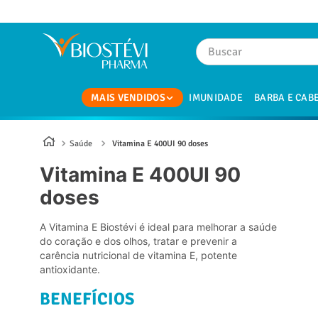
Buscar
TERMOS MAIS BUSCADOS
MAIS VENDIDOS
IMUNIDADE
BARBA E CAB
1
º
magnesio
2
º
omega 3
Saúde
Vitamina E 400UI 90 doses
3
º
tadalafila
Vitamina E 400UI 90
4
º
vitamina d
doses
5
º
minoxidil
A Vitamina E Biostévi é ideal para melhorar a saúde
6
º
colageno
do coração e dos olhos, tratar e prevenir a
carência nutricional de vitamina E, potente
7
º
nac
antioxidante.
8
º
coenzima q10
BENEFÍCIOS
9
º
morosil