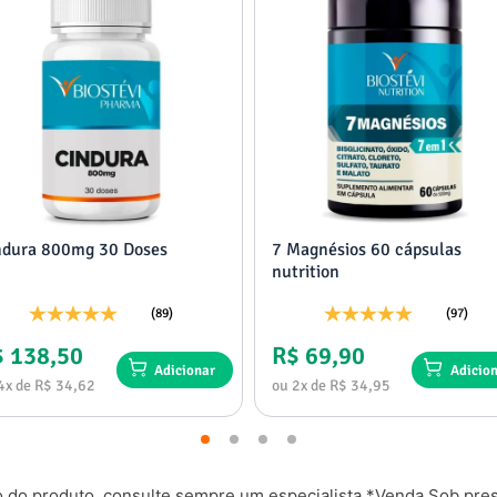
ndura 800mg 30 Doses
7 Magnésios 60 cápsulas
nutrition
(89)
(97)
$ 138,50
R$ 69,90
Adicionar
Adicio
4x de R$ 34,62
ou 2x de R$ 34,95
o do produto, consulte sempre um especialista.*Venda Sob presc