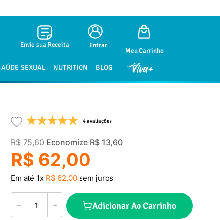
Envie sua Receita
Entrar
SAÚDE SEXUAL
NUTRITION
BLOG
4 avaliações
R$
75
,
60
Economize
R$
13
,
60
R$
62
,
00
Em até
1
x
R$
62
,
00
sem juros
－
＋
Adicionar Ao Carrinho