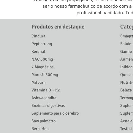
ser o nosso farmacêutico de acordo com a
profissional habilitado. T
Produtos em destaque
Cate
Cindura
Emagre
Peptistrong
Saúde
Keranat
Ganho 
NAC 600mg
Aument
7 Magnésios
Inibido
Morosil 500mg
Queda 
Mitburn
Nutrit
Vitamina D + K2
Beleza
Ashwagandha
Termog
Enzimas digestivas
Suplem
Suplemento para o cérebro
Suplem
Saw palmetto
Acne e
Berberina
Testos