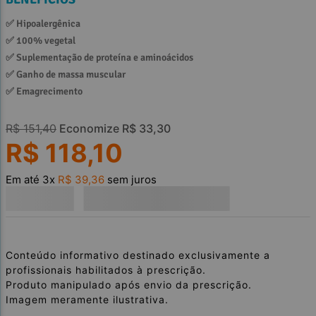
✅ 
Hipoalergênica
✅ 
100% vegetal
✅ 
Suplementação de proteína e aminoácidos
✅ 
Ganho de massa muscular
✅ 
Emagrecimento
R$
151
,
40
Economize
R$
33
,
30
R$
118
,
10
Em até
3
x
R$
39
,
36
sem juros
Conteúdo informativo destinado exclusivamente a
profissionais habilitados à prescrição.
Produto manipulado após envio da prescrição.
Imagem meramente ilustrativa.