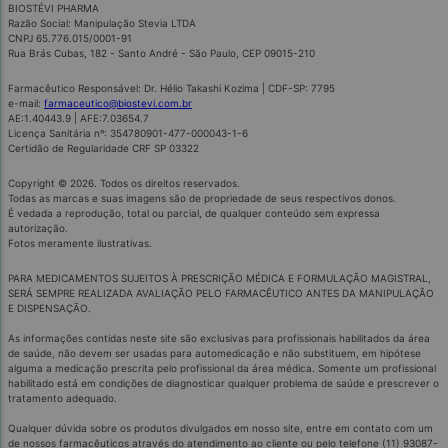
BIOSTÉVI PHARMA
Razão Social: Manipulação Stevia LTDA
CNPJ 65.776.015/0001-91
Rua Brás Cubas, 182 - Santo André - São Paulo, CEP 09015-210
Farmacêutico Responsável: Dr. Hélio Takashi Kozima | CDF-SP: 7795
e-mail:
farmaceutico@biostevi.com.br
AE:1.40443.9 | AFE:7.03654.7
Licença Sanitária nº: 354780901-477-000043-1-6
Certidão de Regularidade CRF SP 03322
Copyright © 2026. Todos os direitos reservados.
Todas as marcas e suas imagens são de propriedade de seus respectivos donos.
É vedada a reprodução, total ou parcial, de qualquer conteúdo sem expressa
autorização.
Fotos meramente ilustrativas.
PARA MEDICAMENTOS SUJEITOS À PRESCRIÇÃO MÉDICA E FORMULAÇÃO MAGISTRAL,
SERÁ SEMPRE REALIZADA AVALIAÇÃO PELO FARMACÊUTICO ANTES DA MANIPULAÇÃO
E DISPENSAÇÃO.
As informações contidas neste site são exclusivas para profissionais habilitados da área
de saúde, não devem ser usadas para automedicação e não substituem, em hipótese
alguma a medicação prescrita pelo profissional da área médica. Somente um profissional
habilitado está em condições de diagnosticar qualquer problema de saúde e prescrever o
tratamento adequado.
Qualquer dúvida sobre os produtos divulgados em nosso site, entre em contato com um
de nossos farmacêuticos através do atendimento ao cliente ou pelo telefone (11) 93087-