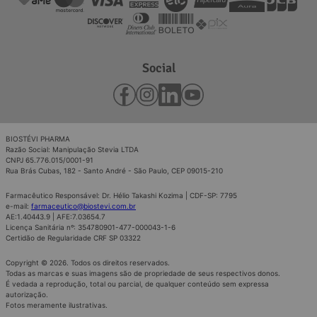
Social
BIOSTÉVI PHARMA
Razão Social: Manipulação Stevia LTDA
CNPJ 65.776.015/0001-91
Rua Brás Cubas, 182 - Santo André - São Paulo, CEP 09015-210
Farmacêutico Responsável: Dr. Hélio Takashi Kozima | CDF-SP: 7795
e-mail:
farmaceutico@biostevi.com.br
AE:1.40443.9 | AFE:7.03654.7
Licença Sanitária nº: 354780901-477-000043-1-6
Certidão de Regularidade CRF SP 03322
Copyright © 2026. Todos os direitos reservados.
Todas as marcas e suas imagens são de propriedade de seus respectivos donos.
É vedada a reprodução, total ou parcial, de qualquer conteúdo sem expressa
autorização.
Fotos meramente ilustrativas.