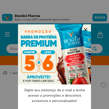
Biostévi Pharma
BAIXAR
Baixe o nosso APP e aproveite agora mesmo!
Buscar
Envie sua Receita
TERMOS MAIS BUSCADOS
TERMOS MAIS BUSCADOS
1
º
1
º
magnesio
magnesio
Saúde
2
º
2
º
omega 3
omega 3
3
º
3
º
tadalafila
tadalafila
Digite seu endereço de e-mail e tenha
4
º
4
º
vitamina d
vitamina d
acesso a promoções e descontos
exclusivos e personalizados!
5
º
5
º
minoxidil
minoxidil