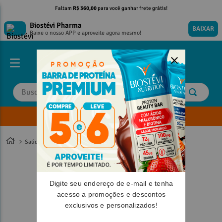
Faltam
R$ 360,00
para você ganhar frete grátis!
Biostévi Pharma
BAIXAR
Baixe o nosso APP e aproveite agora mesmo!
Buscar
Envie sua Receita
TERMOS MAIS BUSCADOS
TERMOS MAIS BUSCADOS
1
º
1
º
magnesio
magnesio
Saúde
2
º
2
º
omega 3
omega 3
3
º
3
º
tadalafila
tadalafila
Digite seu endereço de e-mail e tenha
4
º
4
º
minoxidil
minoxidil
acesso a promoções e descontos
5
º
5
º
coenzima q10
coenzima q10
exclusivos e personalizados!
6
º
6
º
nac
nac