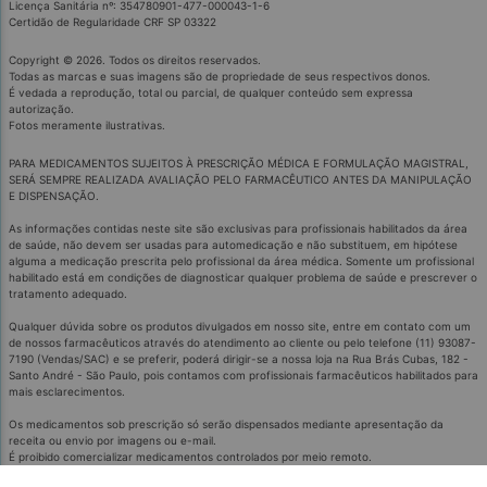
Licença Sanitária nº: 354780901-477-000043-1-6
Certidão de Regularidade CRF SP 03322
Copyright © 2026. Todos os direitos reservados.
Todas as marcas e suas imagens são de propriedade de seus respectivos donos.
É vedada a reprodução, total ou parcial, de qualquer conteúdo sem expressa
autorização.
Fotos meramente ilustrativas.
PARA MEDICAMENTOS SUJEITOS À PRESCRIÇÃO MÉDICA E FORMULAÇÃO MAGISTRAL,
SERÁ SEMPRE REALIZADA AVALIAÇÃO PELO FARMACÊUTICO ANTES DA MANIPULAÇÃO
E DISPENSAÇÃO.
As informações contidas neste site são exclusivas para profissionais habilitados da área
de saúde, não devem ser usadas para automedicação e não substituem, em hipótese
alguma a medicação prescrita pelo profissional da área médica. Somente um profissional
habilitado está em condições de diagnosticar qualquer problema de saúde e prescrever o
tratamento adequado.
Qualquer dúvida sobre os produtos divulgados em nosso site, entre em contato com um
de nossos farmacêuticos através do atendimento ao cliente ou pelo telefone (11) 93087-
7190 (Vendas/SAC) e se preferir, poderá dirigir-se a nossa loja na Rua Brás Cubas, 182 -
Santo André - São Paulo, pois contamos com profissionais farmacêuticos habilitados para
mais esclarecimentos.
Os medicamentos sob prescrição só serão dispensados mediante apresentação da
receita ou envio por imagens ou e-mail.
É proibido comercializar medicamentos controlados por meio remoto.
Medicamentos podem causar efeitos indesejados.