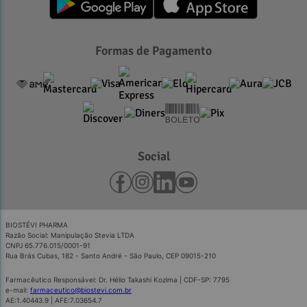
Formas de Pagamento
Social
BIOSTÉVI PHARMA
Razão Social: Manipulação Stevia LTDA
CNPJ 65.776.015/0001-91
Rua Brás Cubas, 182 - Santo André - São Paulo, CEP 09015-210
Farmacêutico Responsável: Dr. Hélio Takashi Kozima | CDF-SP: 7795
e-mail:
farmaceutico@biostevi.com.br
AE:1.40443.9 | AFE:7.03654.7