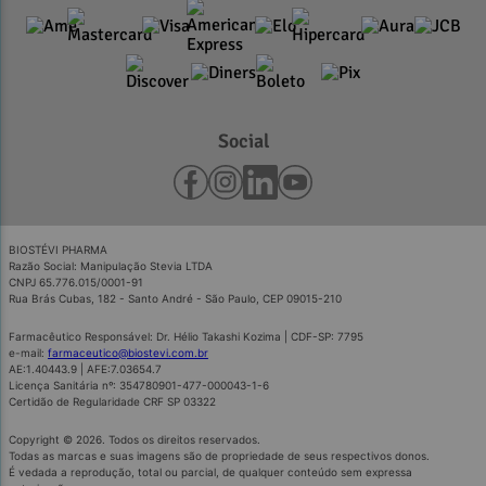
Social
BIOSTÉVI PHARMA
Razão Social: Manipulação Stevia LTDA
CNPJ 65.776.015/0001-91
Rua Brás Cubas, 182 - Santo André - São Paulo, CEP 09015-210
Farmacêutico Responsável: Dr. Hélio Takashi Kozima | CDF-SP: 7795
e-mail:
farmaceutico@biostevi.com.br
AE:1.40443.9 | AFE:7.03654.7
Licença Sanitária nº: 354780901-477-000043-1-6
Certidão de Regularidade CRF SP 03322
Copyright © 2026. Todos os direitos reservados.
Todas as marcas e suas imagens são de propriedade de seus respectivos donos.
É vedada a reprodução, total ou parcial, de qualquer conteúdo sem expressa