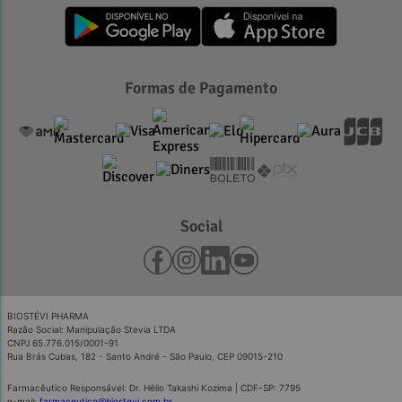
Formas de Pagamento
Social
BIOSTÉVI PHARMA
Razão Social: Manipulação Stevia LTDA
CNPJ 65.776.015/0001-91
Rua Brás Cubas, 182 - Santo André - São Paulo, CEP 09015-210
Farmacêutico Responsável: Dr. Hélio Takashi Kozima | CDF-SP: 7795
e-mail:
farmaceutico@biostevi.com.br