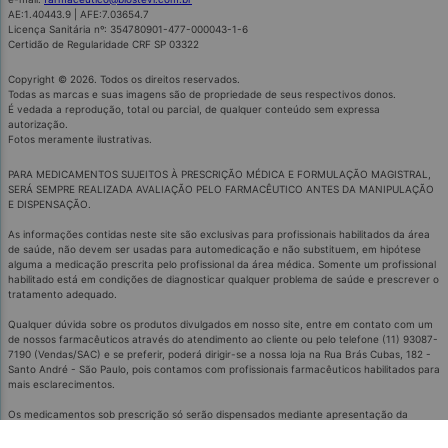
AE:1.40443.9 | AFE:7.03654.7
Licença Sanitária nº: 354780901-477-000043-1-6
Certidão de Regularidade CRF SP 03322
Copyright © 2026. Todos os direitos reservados.
Todas as marcas e suas imagens são de propriedade de seus respectivos donos.
É vedada a reprodução, total ou parcial, de qualquer conteúdo sem expressa
autorização.
Fotos meramente ilustrativas.
PARA MEDICAMENTOS SUJEITOS À PRESCRIÇÃO MÉDICA E FORMULAÇÃO MAGISTRAL,
SERÁ SEMPRE REALIZADA AVALIAÇÃO PELO FARMACÊUTICO ANTES DA MANIPULAÇÃO
E DISPENSAÇÃO.
As informações contidas neste site são exclusivas para profissionais habilitados da área
de saúde, não devem ser usadas para automedicação e não substituem, em hipótese
alguma a medicação prescrita pelo profissional da área médica. Somente um profissional
habilitado está em condições de diagnosticar qualquer problema de saúde e prescrever o
tratamento adequado.
Qualquer dúvida sobre os produtos divulgados em nosso site, entre em contato com um
de nossos farmacêuticos através do atendimento ao cliente ou pelo telefone (11) 93087-
7190 (Vendas/SAC) e se preferir, poderá dirigir-se a nossa loja na Rua Brás Cubas, 182 -
Santo André - São Paulo, pois contamos com profissionais farmacêuticos habilitados para
mais esclarecimentos.
Os medicamentos sob prescrição só serão dispensados mediante apresentação da
receita ou envio por imagens ou e-mail.
É proibido comercializar medicamentos controlados por meio remoto.