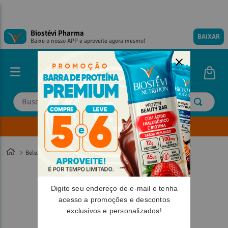
Biostévi Pharma
BAIXAR
Baixe o nosso APP e aproveite agora mesmo!
Buscar
Envie sua Receita
TERMOS MAIS BUSCADOS
TERMOS MAIS BUSCADOS
1
º
1
º
magnesio
magnesio
Beleza
Pele
2
º
2
º
omega 3
omega 3
3
º
3
º
tadalafila
tadalafila
Digite seu endereço de e-mail e tenha
4
º
4
º
vitamina d
vitamina d
acesso a promoções e descontos
exclusivos e personalizados!
5
º
5
º
minoxidil
minoxidil