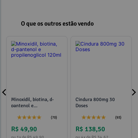
O que os outros estão vendo
Observações: 
Minoxidil, biotina, d-
Cindura 800mg 30
pantenol e
Doses
propilenoglicol 120ml
(70)
(93)
R$ 49,90
R$ 138,50
Referências:
ou 1x de R$ 49,90
ou 4x de R$ 34,62