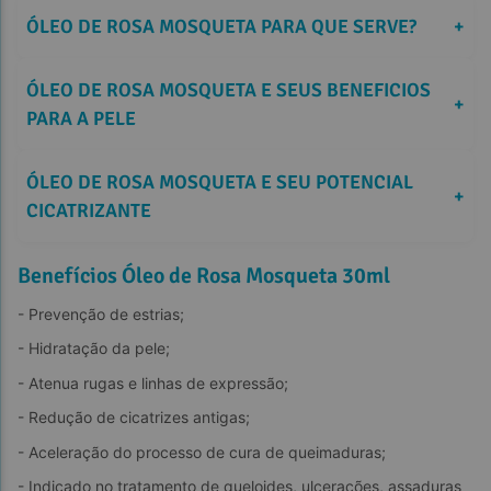
ÓLEO DE ROSA MOSQUETA PARA QUE SERVE?
+
ÓLEO DE ROSA MOSQUETA E SEUS BENEFICIOS 
+
PARA A PELE
ÓLEO DE ROSA MOSQUETA E SEU POTENCIAL 
+
CICATRIZANTE
Benefícios Óleo de Rosa Mosqueta 30ml
- Prevenção de estrias;
- Hidratação da pele;
beleza
cuidado do corpo
- Atenua rugas e linhas de expressão;
pele
envelhecimento
rugas
manchas
- Redução de cicatrizes antigas;
- Aceleração do processo de cura de queimaduras;
- Indicado no tratamento de queloides, ulcerações, assaduras 