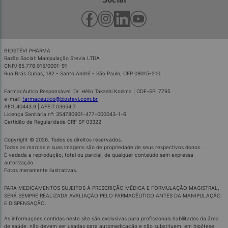
BIOSTÉVI PHARMA
Razão Social: Manipulação Stevia LTDA
CNPJ 65.776.015/0001-91
Rua Brás Cubas, 182 - Santo André - São Paulo, CEP 09015-210
Farmacêutico Responsável: Dr. Hélio Takashi Kozima | CDF-SP: 7795
e-mail:
farmaceutico@biostevi.com.br
AE:1.40443.9 | AFE:7.03654.7
Licença Sanitária nº: 354780901-477-000043-1-6
Certidão de Regularidade CRF SP 03322
Copyright © 2026. Todos os direitos reservados.
Todas as marcas e suas imagens são de propriedade de seus respectivos donos.
É vedada a reprodução, total ou parcial, de qualquer conteúdo sem expressa
autorização.
Fotos meramente ilustrativas.
PARA MEDICAMENTOS SUJEITOS À PRESCRIÇÃO MÉDICA E FORMULAÇÃO MAGISTRAL,
SERÁ SEMPRE REALIZADA AVALIAÇÃO PELO FARMACÊUTICO ANTES DA MANIPULAÇÃO
E DISPENSAÇÃO.
As informações contidas neste site são exclusivas para profissionais habilitados da área
de saúde, não devem ser usadas para automedicação e não substituem, em hipótese