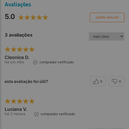
Avaliações
5.0
QUERO AVALIAR
3 avaliações
Cleonice D.
há um mês
comprador verificado
esta avaliação foi útil?
0
0
Luciana V.
há 3 meses
comprador verificado