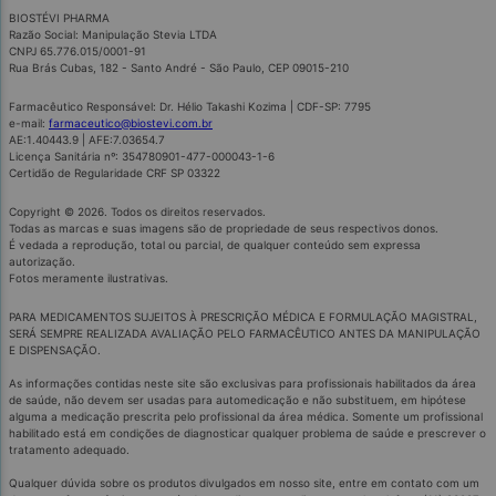
BIOSTÉVI PHARMA
Razão Social: Manipulação Stevia LTDA
CNPJ 65.776.015/0001-91
Rua Brás Cubas, 182 - Santo André - São Paulo, CEP 09015-210
Farmacêutico Responsável: Dr. Hélio Takashi Kozima | CDF-SP: 7795
e-mail:
farmaceutico@biostevi.com.br
AE:1.40443.9 | AFE:7.03654.7
Licença Sanitária nº: 354780901-477-000043-1-6
Certidão de Regularidade CRF SP 03322
Copyright © 2026. Todos os direitos reservados.
Todas as marcas e suas imagens são de propriedade de seus respectivos donos.
É vedada a reprodução, total ou parcial, de qualquer conteúdo sem expressa
autorização.
Fotos meramente ilustrativas.
PARA MEDICAMENTOS SUJEITOS À PRESCRIÇÃO MÉDICA E FORMULAÇÃO MAGISTRAL,
SERÁ SEMPRE REALIZADA AVALIAÇÃO PELO FARMACÊUTICO ANTES DA MANIPULAÇÃO
E DISPENSAÇÃO.
As informações contidas neste site são exclusivas para profissionais habilitados da área
de saúde, não devem ser usadas para automedicação e não substituem, em hipótese
alguma a medicação prescrita pelo profissional da área médica. Somente um profissional
habilitado está em condições de diagnosticar qualquer problema de saúde e prescrever o
tratamento adequado.
Qualquer dúvida sobre os produtos divulgados em nosso site, entre em contato com um