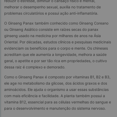
reduzir o estresse, diminuir o cansaço físico e mental,  
melhorar o desempenho sexual, auxilia no tratamento de 
problemas circulatórios e possui ação anti-inflamatória.
O Ginseng Panax também conhecido como Ginseng Coreano 
ou Ginseng Asiático consiste em raízes secas do panax 
ginseng usado na medicina por milhares de anos na Ásia 
Oriental. Por décadas, estudos clínicos e pesquisas medicinais 
evidenciam os benefícios para o corpo e mente. Os chineses 
acreditam que ele aumenta a longevidade, melhora a saúde 
geral, o apetite e por ser tão rica em propriedades, o cultivo 
dessa raiz é complexo e demorado.
Como o Ginseng Panax é composto por vitaminas B1, B2 e B3, 
ele age no metabolismo da glicose, dos ácidos graxos e dos 
aminoácidos. Ele ajuda o organismo a usar essas substâncias 
com mais eficiência e facilidade. A planta também possui a 
vitamina B12, essencial para as células vermelhas do sangue e 
para o desenvolvimento e manutenção do sistema nervoso.