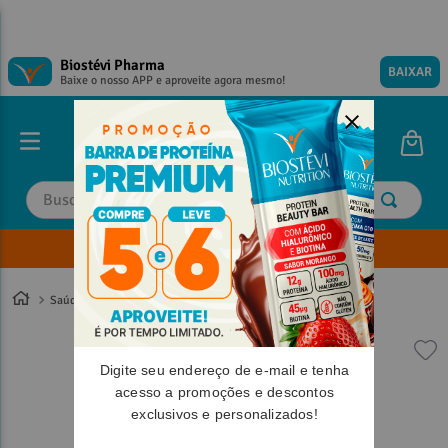
Biostévi Pharma
BAIXAR
Baixe o nosso APP e aproveite agora mesmo!
Buscar
Envie sua Receita
TERMOS MAIS BUSCADOS
TERMOS MAIS BUSCADOS
1
º
1
º
magnesio
magnesio
Saúde
2
º
2
º
omega 3
omega 3
3
º
3
º
tadalafila
tadalafila
Digite seu endereço de e-mail e tenha
4
º
4
º
vitamina d
vitamina d
acesso a promoções e descontos
exclusivos e personalizados!
5
º
5
º
minoxidil
minoxidil