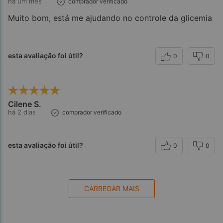
há um mês
comprador verificado
Muito bom, está me ajudando no controle da glicemia
esta avaliação foi útil?
0
0
Cilene S.
há 2 dias
comprador verificado
esta avaliação foi útil?
0
0
Observações:
CARREGAR MAIS