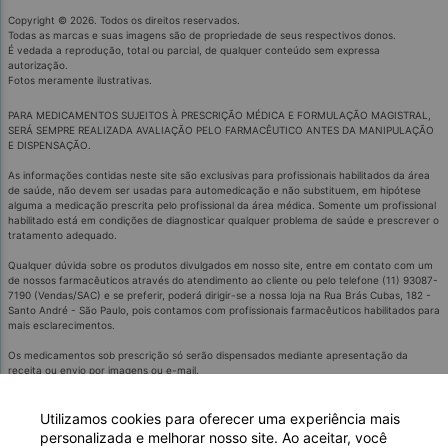
Copyright © 2026. Todos os direitos reservados.
Todas as marcas e suas imagens são de propriedade de seus respectivos donos.
É vedada a reprodução, total ou parcial, de qualquer conteúdo sem expressa
autorização.
Fotos meramente ilustrativas.
PARA MEDICAMENTOS SUJEITOS À PRESCRIÇÃO MÉDICA E FORMULAÇÃO MAGISTRAL,
SERÁ SEMPRE REALIZADA AVALIAÇÃO PELO FARMACÊUTICO ANTES DA MANIPULAÇÃO
E DISPENSAÇÃO.
As informações contidas neste site são exclusivas para profissionais habilitados da área
de saúde, não devem ser usadas para automedicação e não substituem, em hipótese
alguma a medicação prescrita pelo profissional da área médica. Somente um profissional
habilitado está em condições de diagnosticar qualquer problema de saúde e prescrever o
tratamento adequado.
Qualquer dúvida sobre os produtos divulgados em nosso site, entre em contato com um
de nossos farmacêuticos através do atendimento ao cliente ou pelo telefone (11) 93087-
7190 (Vendas/SAC) e se preferir, poderá dirigir-se a nossa loja na Rua Brás Cubas, 182 -
Santo André - São Paulo, pois contamos com profissionais farmacêuticos habilitados para
mais esclarecimentos.
Os medicamentos sob prescrição só serão dispensados mediante apresentação da
receita ou envio por imagens ou e-mail.
É proibido comercializar medicamentos controlados por meio remoto.
Medicamentos podem causar efeitos indesejados.
Evite a automedicação: informe-se com o médico ou farmacêutico.
Utilizamos cookies para oferecer uma experiência mais
'SE PERSISTIREM OS SINTOMAS, O MÉDICO OU FARMACÊCUTICO DEVERÁ SER
personalizada e melhorar nosso site. Ao aceitar, você
CONSULTADO'.