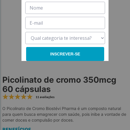
6
º
6
º
colageno
colageno
7
º
7
º
nac
nac
8
º
8
º
coenzima q10
coenzima q10
9
º
9
º
morosil
morosil
10
10
º
º
vitamina
vitamina
INSCREVER-SE
Picolinato de cromo 350mcg
60 cápsulas
11 avaliações
O Picolinato de Cromo Biostévi Pharma é um composto natural
para quem busca emagrecer com saúde, pois inibe a vontade de
comer doces e compulsão por doces.
BENEFÍCIOS