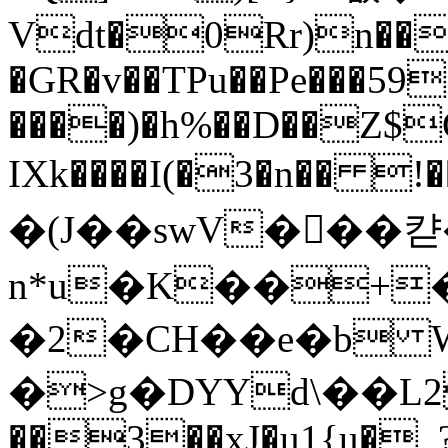
Vdt�0Rr)n���
�GR�v��TPu��Pe���59�
����)�h%��D��Z$C
IXk����I(�3�n�� 
�(J��swV��ٕ�
n*u�K��+�
�2�CH��e�b 
�>g�DYYd\��L
��3��xJ�u1{u�_?