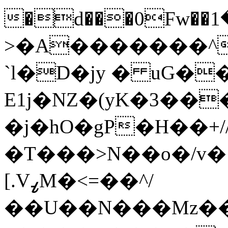
�d���0Fw��څ���1����x�^�I)�r-
>�A�������^
`l�D�jy � uG�
E1j�NZ�(yK�3��
�j�hO�gP�H��+/
�T���>N��o�/v�ޑy��*�miʳ�� '�����������O>
[.VߨM�<=��^/
��U��N���Mz���=�o�'�j�_�