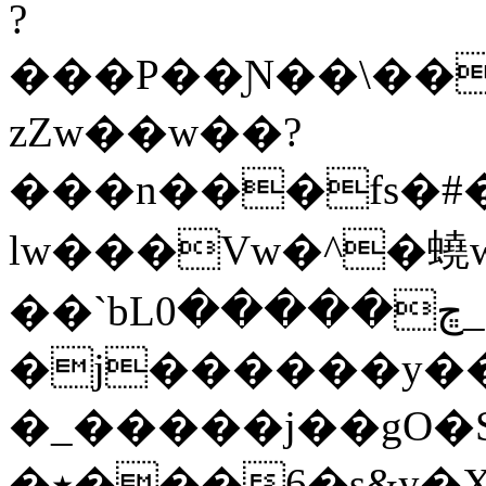
?
���P��Ɲ��\��
zZw��w��?
���n���fs�#�
lw���Vw�^�蟯
��`bLڇ�����0_���j�O�N��w�ߞ���n6�?
�j������y���܍K�c�<���uog>u��g/gR~�GJ
�_�����j��gO�
�٭���6�s&y�X]�_�(_=�Q�o��ӟ���7v��&�^�������K��O�p�'ꏌ