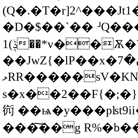
(Q�.�T�r]2^���Jt
�D�$��`�� ᒽQ�
1(ݙ��*v��Ѫ�Y����N{SB
��JwZ{�lP��x�7ڹ�
ޅRR�����sV�KNkd�m����ŋbR�HV�i��)+㺜
s�x��2��F{�;�}
䘕 ��ѩ�y���pʪt9
���͠��g R%�b��־~V:��a� )�8E�