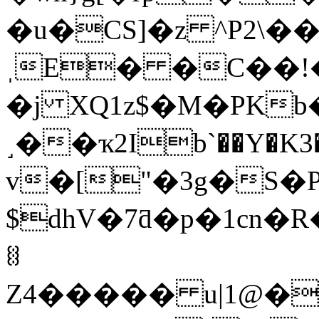
�u�CS]�z ^P2\
ˌE� �C��!
�j XQ1z$�M�PKb
˼��ҡ2Ib`��Y�K3��5(�T"�@���E
v�["�3g�S�P,�d�� 
$dhV�7ƌ�p�1cn
ꄬ
Ζ4����� u|1@�