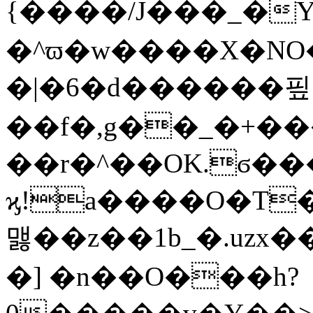
{����/J���_�Y]�W��ͷۿyj���z���f6�O�g�]�9QjqQ+�;4�w
�^ϖ�w����X�NO
�|�6�d������핖
��f�,g��_�+�
��r�^��OK.ϭ�
ϗ!a����O�T
맳��z��1b_�.uzx���J�R�
�] �n��O���h?