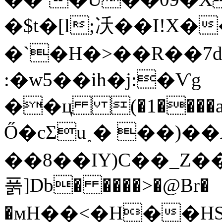
�$t�[l;㓇��I!X
�`�H�>��R��7
:�w5��ih�j:�Ѵg
��ц (�1����
Ő�cƩu˰� ��)�
��8��IY)C��_Z��
풁]Db� ����>�@Br�
�мH��<�H��HS�=�