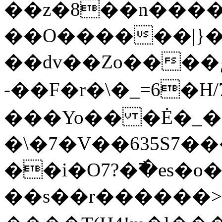
��z�8��n����=e��
��O������|}�
��dv��Zo����ݼ>��������Ջ�m�[�����х�n6�j~\����7�����
-��F�r�\�_=6�H/7���@���.7���
���Yo�� �Ė�_�6
�\�7�V��635S7���N��
��i�O7?�߯�es�o
��s��r������>