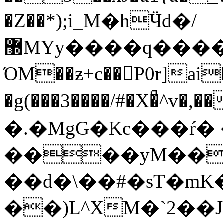
�Z��*);i_M�hӴd�/
޽MYy
����q����
ΌM��ƶ+c��P0r]a
�g(���3����/#�X�ͣ^v�,
�.�MgG�Kc���ŕ� 
����yM��G
��d�\��#�sT�mK�
��)L^XM�`2��J