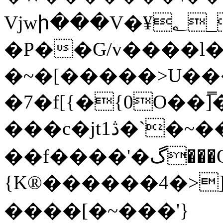
Vjwի���V�¥؂_J�,��t�����D*y
�P��G/v����l�
�~�[�����>U��
�7�f[{�{0O��]̿
���c�jt1ڎ�`�~���)�a��ZU֔�?
��f����'�گ���OF\G?a��o?��ɧ��Ӌ�
{K®������4�>]
����[�~���'}