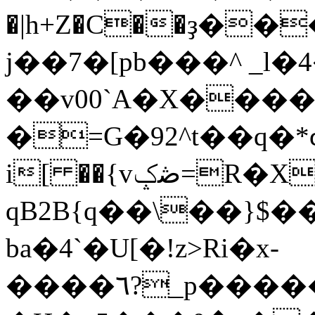
�|h+Z�C��ҙ��
j��7�[pb���^ _l�4
��v00`A�X����]�@
�=G�92^t��q�*ϲ9�A
i[ ��{vڞݤ=R�X^4`?
qB2B{q��\��}$
ba�4`�U[�!z>Ri�x-
����٦?_p������M̾2�V��