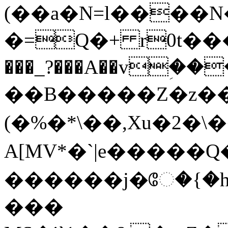
(��a�N=l����N�
�=Q�+ r0t���ˤ^ߍ"cd%��OР�Fur]I�M�E`��0N�J�J��a�)�d�*7ML�6ؾ�#1�4�4
���_?���A��vؚ�
��B�����Z�z�
(�%�*\��,Xu�2�\�
A[MV*�`|e� ����Q� 
������j�ே�{�h`
���