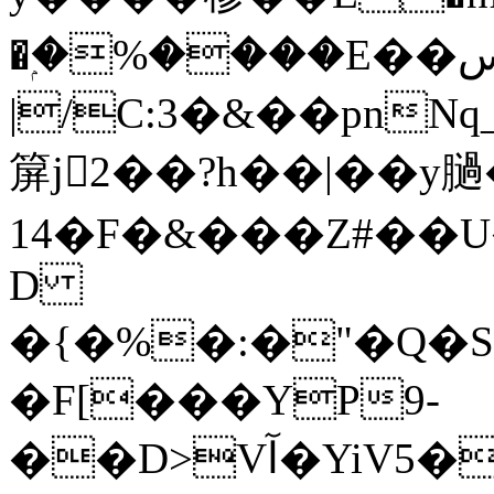
�ۭ�%����E��س"�s���q*��w^�i�#��Mr��<֝Q�~��bMM�����
箳j2��?h��|��y膼�
14�F�&���Z#��U
D
�{�%�:�"�Q�S
�F[���YP9-
��D>Vآ