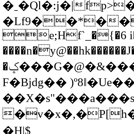
�ˍ�Ql�:j�|fp
�Lf9��*����]p�ف�`���
e;Hf`_�{�6 i�
����n�y@��hk������J
�ݤ���G�@�&���~�+G�4b)� B+d7. �$�
F�Bjdg�� )º8ǁ�Ue
��X�s"���a���
�v�x�,�P[h��2��C\��߫A�I�����~�
�H|$