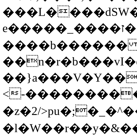
���L����dSW�
е�����_����ז���-
����b������ <���
��n�r�b���vI�
��}a���V�Y��
<-��������
�z�2/>pu�;�_�^
�l�W��r��y�&�