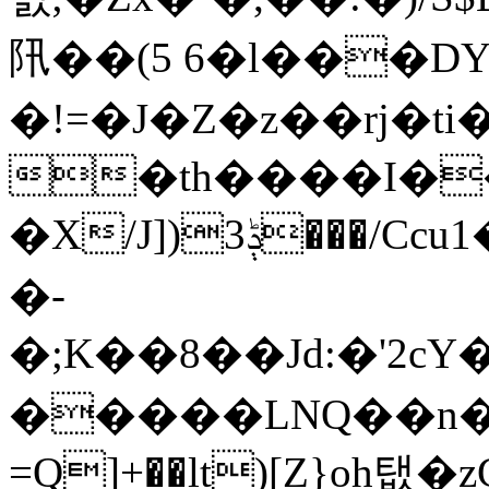
阠��(5 6�l���DY
�!=�J�Z�z��rj�ti
�th����I�
�X/J])3ݙ���/Ccu1���>�.�)�1�V�Ac7�]�JCV(���~
�-
�;K��8��Jd:�'2
�����LNQ��n�h(0���5
=Q]+��lt)[Z}oh탮