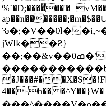
%`�D;����̽��'�=vM�
ap��n�������;�m�$�
Ԅ�;�V��0l��i,~�޷�E�G%Տ�����
jWlk��Ƨ}
��;��&v�
�ߘ0�'��(##e��zH7T��Z����f�����ӓ|
�����������b ���
�J���#��X�S�!F��
4��-h�� �^Y��}W�
���^����V�o��