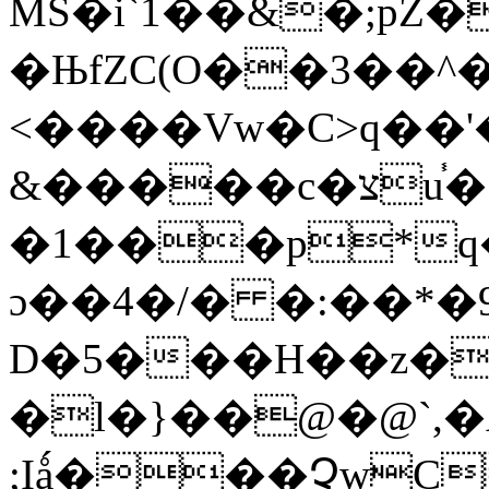
MS�i`1��&�;p
�ЊfZC(O��3��
<����Vw�Ϲ>q��'
&�����c�צu֓�.�mP 0�b���ay/
�1���p*q�
ɔ��4�/� �:��*�
D�5���H��z�
�l�}��@�@`,�A
;Iǻ���ՉwC