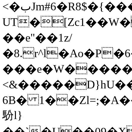
<�بJm#6�R8$�{���PÒk��H-
UT�[Zc1��W�5 _ي
��e"��1z/
�8.r^l�Ao�P�
���e�W�����
<&�����D}hU�
6B� 1��Zl=;�A�
䭻l}
��`�U��09�X