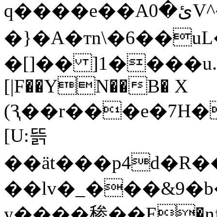
q����e��Aئ�0V^����#C���̈́�茰w
�}�A�тn\�6��u
�[]�� ]1����u.d
[|F��YN��B� X
(Ԇ��r���e�7H�
[U:뜱
��ät���p4d�R�
��lv�_���&9�b�\׺$u�ƾ>Q���Iw��z��`��O^�
y����䅟��E�nf��