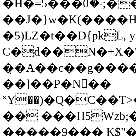
�H�=ۥ�0���5;��ˬj��|T5�>s�V\�a��C
��J�}w�K(����
�5)LZ�t��D{pkL, 
C�d��N�+X�'
�̣�A��c��g����
��]��P�N��
˟Y��)�Q�C��T>
�� ���H5Wzb;
�����9��� K$"�y