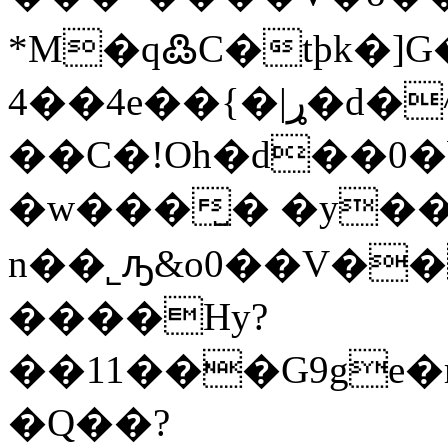
*M�q߷C�tþk�]G
4��4e��{�|ړ�d�^�1W�9uVi/4|
��C�!Oh�d��0�
�w���̺� �y����
n��˾ԡ&o0��V��
����Hy?
��11���G9ge
�Q��?