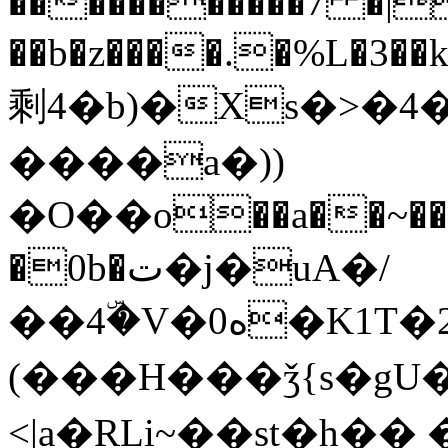
�����������7 �|
��b�z����.�%L
剩4�b)�Xs�>�
����a�))
�О��o��a��~��
�0b�ت�j�uA�/
��4ۜ�V�0ه�K1T� 2�0J�6#^��>
(���H���ǯ{s�g
<|a�RLi~��st�h�