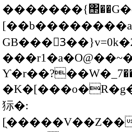
�������{΢��G�c
[��b��������aL
GB���3ٓ��}v=0k�
���r1�a�O@��~�
Ƴ�r��?��W�_޾��7��/~������}
�K�[���o�R�g
狋�:
[̖�����V��Z��