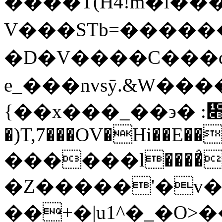
����T(H4!m�l��
V���STb=�����
�D�V����C���q
e_���nvsӯ.&W�
{��x���_��϶� :᳋
�)T,7���OV�Hi��E��}
������l����̉^���
�Z�����'�v�_
��+�|u1^�_�O>