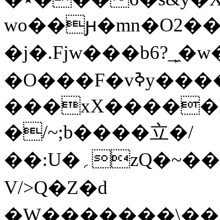
wo��ԩ�mn�O2��
�j�.Fjw���b6?_͖�
�O���F�vߢy�������O�7����~w��تS���N����n3��������v7[��-
���xX�����L
�/~;b����立�/
��:U�؍
V/>Q�Z�d
�W�������\��