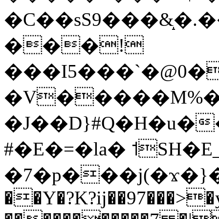
�C��sS9���&̝�.�
���!
���I5���`�@0�
�V�����M%�ґ
�J��D}#Q�H�u����]�Y͖��ߌ�o�#����p�
#�E�=�la� ˦SH�E
�7�p���j(�ϫ�}�
��Y�?K?ĳ��97���>�