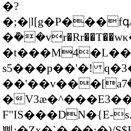
�?
�;�|l[g�P���fգǽ��ć�a��NO�>y�t
�ܰ��vr�Rr��T��w
�t���M4�L��
s5���p��'�! q�
��'��v���[aۀ.���7�����b7�|
�V3ӕ�^���E3�
F"IS���DN�{E-
삜;�Zx�`�,��:�)/