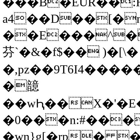
���B�EUR��:
a4��D��[�n
��E���^�
芬`�&�f$�� )�[\�
�,pz��9T6I4���
�䪰
��wԦ��X�'�E���,�g0%څD�P* 
�0���n:#���
�wn}g[�rp� �