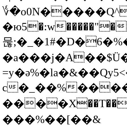
؇�o0N�����Q^
�ю5�:w�����"�
묺;�_�1#�D�6�%
�a���j�A��$Ü�
=y�ǝ%�la�&��Qy5
c�_��%����M��������
����X��T���
���%��[��&