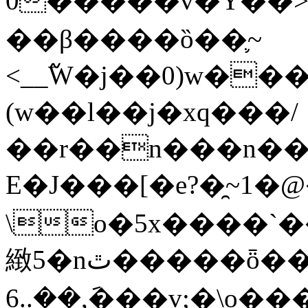
0�����v�Y��>�AF��ܧ��t��Cq�:�����*����~
��β����ȍ��֛~
<__߬W�j��0)w���j7[���ݒ���������ؙx�
(w��l��j�xq���/
��r��n���n��
Е�J���[�e?�̯~1�
\o�5x����`��׈/m�Xf{��H8_���
緻5�nٿ�����ȫ��j�\lw_�μ!e����כ���|
��݇,��..6�v;�\o���-