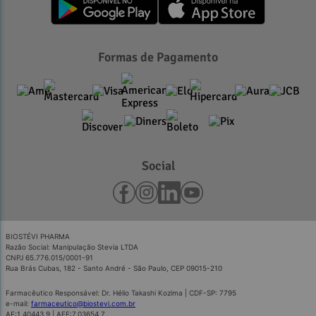
Formas de Pagamento
Social
BIOSTÉVI PHARMA
Razão Social: Manipulação Stevia LTDA
CNPJ 65.776.015/0001-91
Rua Brás Cubas, 182 - Santo André - São Paulo, CEP 09015-210
Farmacêutico Responsável: Dr. Hélio Takashi Kozima | CDF-SP: 7795
e-mail:
farmaceutico@biostevi.com.br
AE:1.40443.9 | AFE:7.03654.7