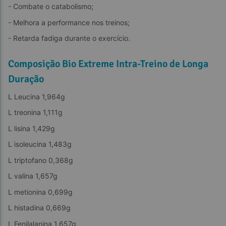
- Combate o catabolismo;
- Melhora a performance nos treinos;
- Retarda fadiga durante o exercício.
Composição Bio Extreme Intra-Treino de Longa
Duração
L Leucina 1,964g
L treonina 1,111g
L lisina 1,429g
L isoleucina 1,483g
L triptofano 0,368g
L valina 1,657g
L metionina 0,699g
L histadina 0,669g
L Fenilalanina 1,657g