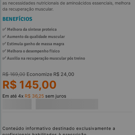
as necessidades nutricionais de aminoácidos essenciais, melhora
da recuperação muscular.
BENEFÍCIOS
✅ 
Melhora da síntese proteica 
✅ 
Aumento da qualidade muscular 
✅ 
Estimula ganho de massa magra 
✅ 
Melhora o desempenho físico
✅ 
Auxilia na recuperação muscular pós treino 
R$
169
,
00
Economize
R$
24
,
00
R$
145
,
00
Em até
4
x
R$
36
,
25
sem juros
Conteúdo informativo destinado exclusivamente a
profissionais habilitados à prescrição.