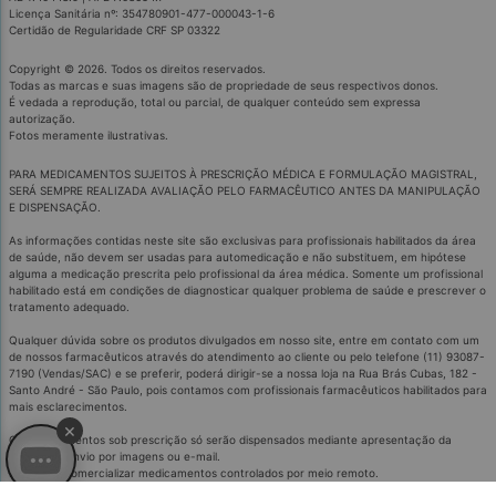
Licença Sanitária nº: 354780901-477-000043-1-6
Certidão de Regularidade CRF SP 03322
Copyright © 2026. Todos os direitos reservados.
Todas as marcas e suas imagens são de propriedade de seus respectivos donos.
É vedada a reprodução, total ou parcial, de qualquer conteúdo sem expressa
autorização.
Fotos meramente ilustrativas.
PARA MEDICAMENTOS SUJEITOS À PRESCRIÇÃO MÉDICA E FORMULAÇÃO MAGISTRAL,
SERÁ SEMPRE REALIZADA AVALIAÇÃO PELO FARMACÊUTICO ANTES DA MANIPULAÇÃO
E DISPENSAÇÃO.
As informações contidas neste site são exclusivas para profissionais habilitados da área
de saúde, não devem ser usadas para automedicação e não substituem, em hipótese
alguma a medicação prescrita pelo profissional da área médica. Somente um profissional
habilitado está em condições de diagnosticar qualquer problema de saúde e prescrever o
tratamento adequado.
Qualquer dúvida sobre os produtos divulgados em nosso site, entre em contato com um
de nossos farmacêuticos através do atendimento ao cliente ou pelo telefone (11) 93087-
7190 (Vendas/SAC) e se preferir, poderá dirigir-se a nossa loja na Rua Brás Cubas, 182 -
Santo André - São Paulo, pois contamos com profissionais farmacêuticos habilitados para
mais esclarecimentos.
×
Os medicamentos sob prescrição só serão dispensados mediante apresentação da
receita ou envio por imagens ou e-mail.
É proibido comercializar medicamentos controlados por meio remoto.
Medicamentos podem causar efeitos indesejados.