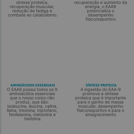
síntese proteica, 
recuperação e aumento da 
recuperação muscular, 
energia, o EAA9 
redução de fadiga e 
potencializa o 
combate ao catabolismo.
desempenho 
físico/esportivo.
AMINOÁCIDOS ESSENCIAIS
SÍNTESE PROTEICA
O EAA9 possui todos os 9 
A ingestão do EAA-9 
aminoácidos essenciais 
promove a síntese 
que o nosso corpo não 
proteica que é importante 
produz, que são: 
para o ganho de massa 
isoleucina, leucina, valina, 
muscular, desempenho 
lisina, treonina, triptofano, 
físico/esportivo e para o 
fenilalanina, metionina e 
emagrecimento.
histidina.