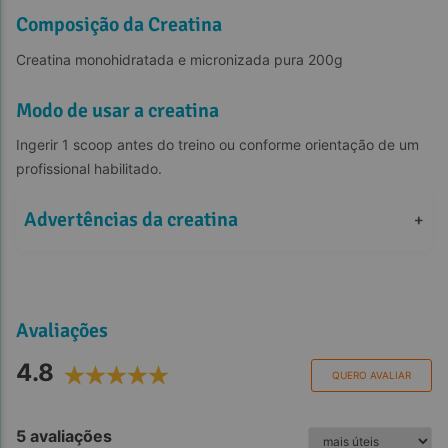
Composição da Creatina
Creatina monohidratada e micronizada pura 200g
Recuperação mais rápida
Modo de usar a creatina
Ingerir 1 scoop antes do treino ou conforme orientação de um 
Hipertrofia Muscular
profissional habilitado.
Advertências da creatina
+
Auxilia na saúde óssea
Avaliações
Melhora da capacidade anaeróbica
4.8
QUERO AVALIAR
5 avaliações