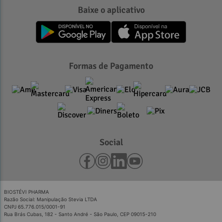
Baixe o aplicativo
Formas de Pagamento
Social
BIOSTÉVI PHARMA
Razão Social: Manipulação Stevia LTDA
CNPJ 65.776.015/0001-91
Rua Brás Cubas, 182 - Santo André - São Paulo, CEP 09015-210