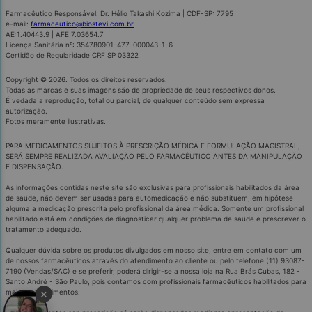
Farmacêutico Responsável: Dr. Hélio Takashi Kozima | CDF-SP: 7795
e-mail:
farmaceutico@biostevi.com.br
AE:1.40443.9 | AFE:7.03654.7
Licença Sanitária nº: 354780901-477-000043-1-6
Certidão de Regularidade CRF SP 03322
Copyright © 2026. Todos os direitos reservados.
Todas as marcas e suas imagens são de propriedade de seus respectivos donos.
É vedada a reprodução, total ou parcial, de qualquer conteúdo sem expressa
autorização.
Fotos meramente ilustrativas.
PARA MEDICAMENTOS SUJEITOS À PRESCRIÇÃO MÉDICA E FORMULAÇÃO MAGISTRAL,
SERÁ SEMPRE REALIZADA AVALIAÇÃO PELO FARMACÊUTICO ANTES DA MANIPULAÇÃO
E DISPENSAÇÃO.
As informações contidas neste site são exclusivas para profissionais habilitados da área
de saúde, não devem ser usadas para automedicação e não substituem, em hipótese
alguma a medicação prescrita pelo profissional da área médica. Somente um profissional
habilitado está em condições de diagnosticar qualquer problema de saúde e prescrever o
tratamento adequado.
Qualquer dúvida sobre os produtos divulgados em nosso site, entre em contato com um
de nossos farmacêuticos através do atendimento ao cliente ou pelo telefone (11) 93087-
7190 (Vendas/SAC) e se preferir, poderá dirigir-se a nossa loja na Rua Brás Cubas, 182 -
Santo André - São Paulo, pois contamos com profissionais farmacêuticos habilitados para
×
mais esclarecimentos.